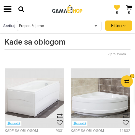
0
0
SIGURNO PLAĆANJE PLATNIM KARTICAMA!
Filteri
Sortiraj
Kade sa oblogom
2 proizvoda
(
0
)
KADE SA OBLOGOM
9331
KADE SA OBLOGOM
11832