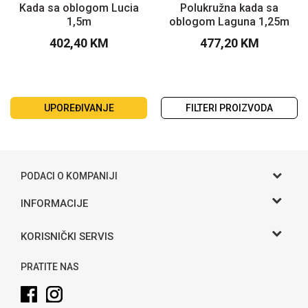
Kada sa oblogom Lucia
Polukružna kada sa
1,5m
oblogom Laguna 1,25m
402,40
KM
477,20
KM
UPOREĐIVANJE
FILTERI PROIZVODA
PODACI O KOMPANIJI
Gama S doo
INFORMACIJE
O nama
Adresa
KORISNIČKI SERVIS
Hase bb, Bijeljina
Kontakt
Uslovi korišćenja i prodaje
Telefon:
PRATITE NAS
Politika privatnosti
065 146 845
Kako kupiti
Email: