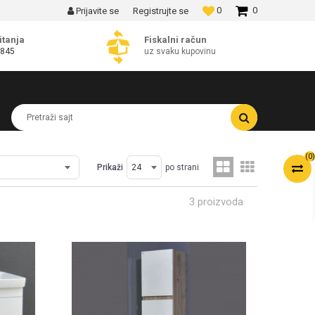
0
0
Prijavite se
Registrujte se
MOGUĆNOST BESPLATNE ISPORUKE!
itanja
Fiskalni račun
 845
uz svaku kupovinu
Pretraži sajt
(
0
)
Prikaži
po strani
3 proizvoda