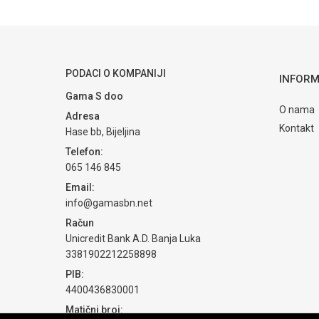
PODACI O KOMPANIJI
INFORM
Gama S doo
O nama
Adresa
Kontakt
Hase bb, Bijeljina
Telefon:
065 146 845
Email:
info@gamasbn.net
Račun
Unicredit Bank A.D. Banja Luka
3381902212258898
PIB:
4400436830001
Matični broj: