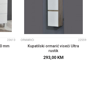
UPOREDI
23613
ORMARIĆI
22559
800 mm
Kupatilski ormarić viseći Ultra
rustik
293,00
KM
PU
DODAJTE U KORPU