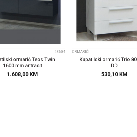
UPOREDI
UPOREDI
23604
ORMARIĆI
tilski ormarić Teos Twin
Kupatilski ormarić Trio 
1600 mm antracit
DD
1.608,00
KM
530,10
KM
DODAJTE U KORPU
DODAJTE U KOR