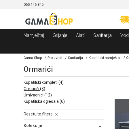
065 146 845
CAMA!
MOGUĆNOST BESPLATNE ISPORUKE!
Namještaj
Grijanje
Alati
Sanitarija
Vod
Gama Shop
Proizvodi
Sanitarija
Kupatilski namještaj
O
Ormarići
kupatilski kompleti
(4)
ormarići
(3)
umivaonici
(12)
kupatilska ogledala
(6)
Resetujte filtere
Kolekcije