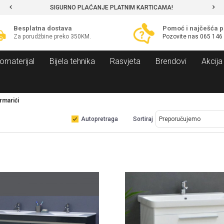
SIGURNO PLAĆANJE PLATNIM KARTICAMA!
Besplatna dostava
Pomoć i najčešća p
Za porudžbine preko 350KM.
Pozovite nas
065 146
omaterijal
Bijela tehnika
Rasvjeta
Brendovi
Akcija
rmarići
Autopretraga
Sortiraj