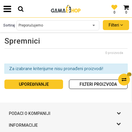
0
0
SIGURNO PLAĆANJE PLATNIM KARTICAMA!
Filteri
Sortiraj
Spremnici
0 proizvoda
Za izabrane kriterijume nisu pronađeni proizvodi!
(
0
)
UPOREĐIVANJE
FILTERI PROIZVODA
PODACI O KOMPANIJI
Gama S doo
INFORMACIJE