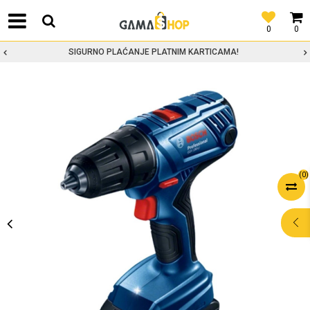
0
0
SIGURNO PLAĆANJE PLATNIM KARTICAMA!
(
0
)
POMOĆ PRI
KUPOVINI