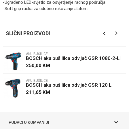
-Ugrađeno LED-svjetlo za osvjetljenje radnog područja
-Soft grip ručka za udobno rukovanje alatom
Kategorija
Aku bušilice
Ime/Nadimak
Brendovi
BOSCH
SLIČNI PROIZVODI
Email
AKU BUŠILICE
BOSCH aku bušililca odvijač GSR 1080-2-LI
Poruka
250,00
KM
AKU BUŠILICE
BOSCH aku bušililca odvijač GSR 120 Li
211,65
KM
POŠALJI
PODACI O KOMPANIJI