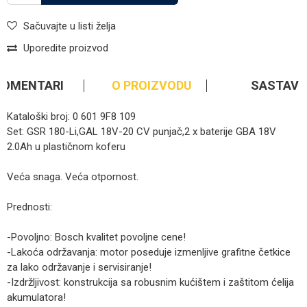
Sačuvajte u listi želja
Uporedite proizvod
KOMENTARI
O PROIZVODU
SASTAV
Kataloški broj: 0 601 9F8 109
Set: GSR 180-Li,GAL 18V-20 CV punjač,2 x baterije GBA 18V
2.0Ah u plastičnom koferu
Veća snaga. Veća otpornost.
Prednosti:
-Povoljno: Bosch kvalitet povoljne cene!
-Lakoća održavanja: motor poseduje izmenljive grafitne četkice
za lako održavanje i servisiranje!
-Izdržljivost: konstrukcija sa robusnim kućištem i zaštitom ćelija
akumulatora!