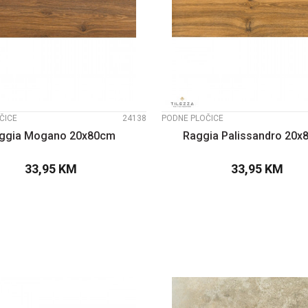
UPOREDI
UPOREDI
ČICE
24138
PODNE PLOČICE
ggia Mogano 20x80cm
Raggia Palissandro 20
33,95
KM
33,95
KM
DODAJTE U KORPU
DODAJTE U KOR