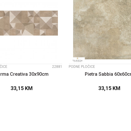
UPOREDI
UPOREDI
ČICE
22881
PODNE PLOČICE
rma Creativa 30x90cm
Pietra Sabbia 60x60
33,15
KM
33,15
KM
DODAJTE U KORPU
DODAJTE U KOR