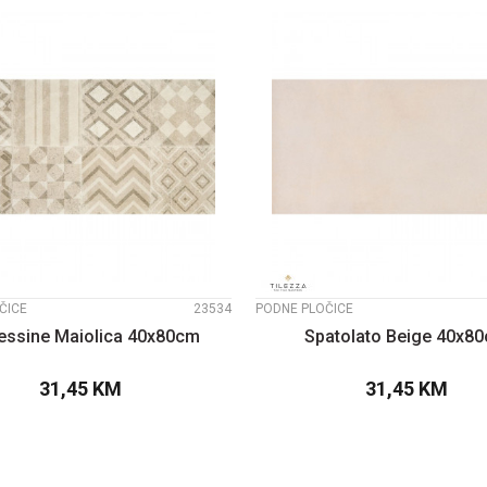
UPOREDI
UPOREDI
ČICE
23534
PODNE PLOČICE
essine Maiolica 40x80cm
Spatolato Beige 40x8
31,45
KM
31,45
KM
DODAJTE U KORPU
DODAJTE U KOR