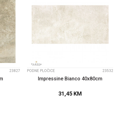
UPOREDI
23827
PODNE PLOČICE
23532
cm
Impressine Bianco 40x80cm
31,45
KM
PU
DODAJTE U KORPU