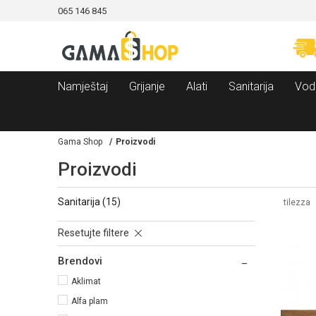
065 146 845
CAMA!
MOGUĆNOST BESPLATNE ISPORUKE!
Namještaj
Grijanje
Alati
Sanitarija
Vod
Gama Shop
Proizvodi
Proizvodi
sanitarija
(15)
tilezza
Resetujte filtere
Brendovi
Aklimat
Alfa plam