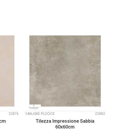
PU
DODAJTE U KORPU
UPOREDI
22876
VANJSKE PLOČICE
22882
0cm
Tilezza Impressione Sabbia
60x60cm