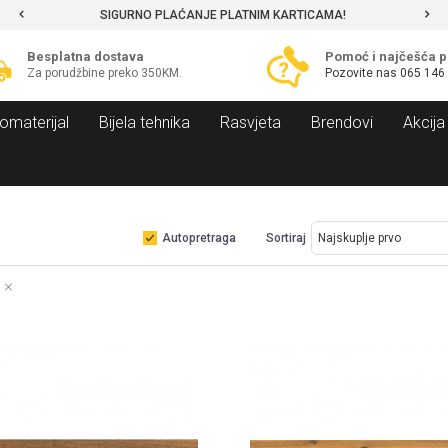
SIGURNO PLAĆANJE PLATNIM KARTICAMA!
Besplatna dostava
Pomoć i najčešća p
Za porudžbine preko 350KM.
Pozovite nas
065 146
omaterijal
Bijela tehnika
Rasvjeta
Brendovi
Akcija
Autopretraga
Sortiraj