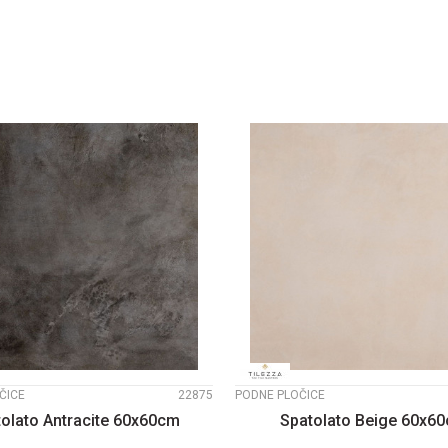
DODAJTE U KORPU
DODAJTE U KOR
UPOREDI
UPOREDI
ČICE
22875
PODNE PLOČICE
olato Antracite 60x60cm
Spatolato Beige 60x6