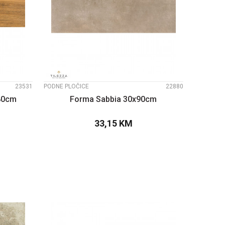
UPOREDI
23531
PODNE PLOČICE
22880
x80cm
Forma Sabbia 30x90cm
33,15
KM
PU
DODAJTE U KORPU