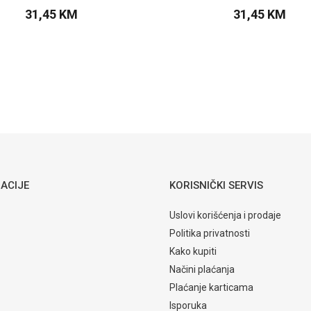
31,45
KM
31,45
KM
DODAJTE U KORPU
DODAJTE U KOR
ACIJE
KORISNIČKI SERVIS
Uslovi korišćenja i prodaje
Politika privatnosti
Kako kupiti
Načini plaćanja
Plaćanje karticama
Isporuka