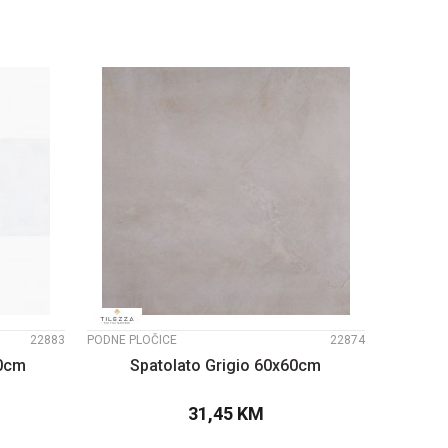
UPOREDI
22883
PODNE PLOČICE
22874
90cm
Spatolato Grigio 60x60cm
31,45
KM