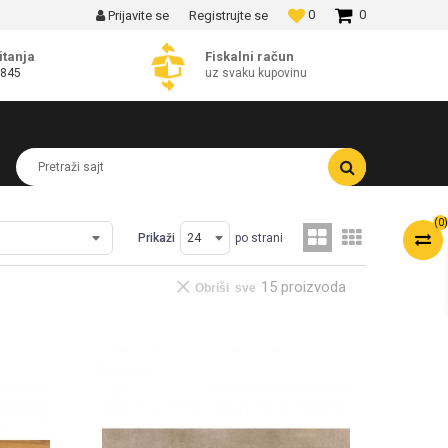
0
0
Prijavite se
Registrujte se
MOGUĆNOST BESPLATNE ISPORUKE!
itanja
Fiskalni račun
 845
uz svaku kupovinu
Pretraži sajt
(
0
)
Prikaži
po strani
15 proizvoda
Obriši sve