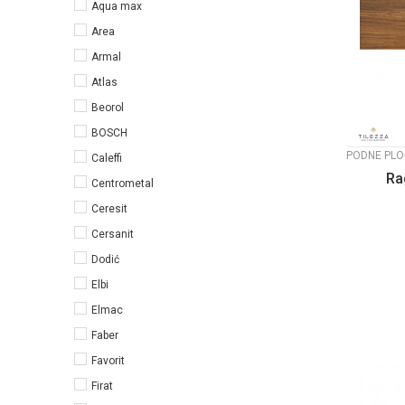
Aqua max
Area
Armal
Atlas
Beorol
BOSCH
PODNE PLO
Caleffi
Ra
Centrometal
Ceresit
Cersanit
Dodić
Elbi
Elmac
Faber
Favorit
Firat