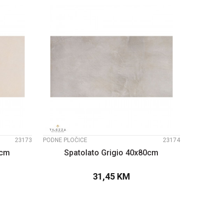
UPOREDI
23173
PODNE PLOČICE
23174
0cm
Spatolato Grigio 40x80cm
31,45
KM
PU
DODAJTE U KORPU