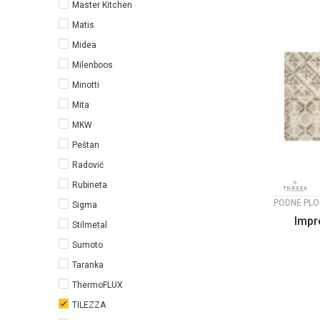
Master Kitchen
Matis
Midea
Milenboos
Minotti
Mita
MKW
Peštan
Radović
Rubineta
PODNE PLO
Sigma
Impr
Stilmetal
Sumoto
Taranka
ThermoFLUX
TILEZZA