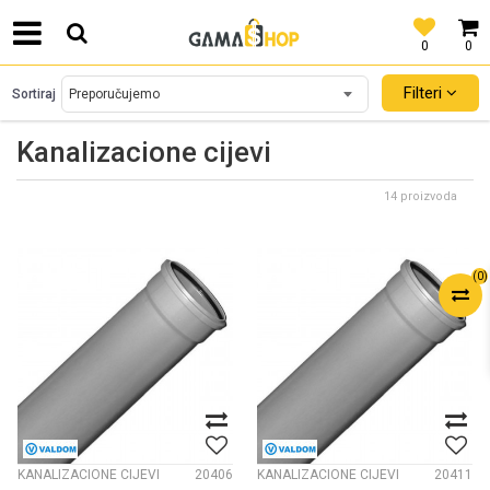
0
0
SIGURNO PLAĆANJE PLATNIM KARTICAMA!
Filteri
Sortiraj
Kanalizacione cijevi
14 proizvoda
(
0
)
KANALIZACIONE CIJEVI
20406
KANALIZACIONE CIJEVI
20411