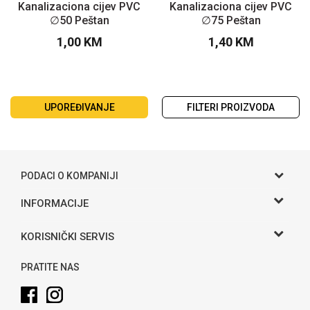
Kanalizaciona cijev PVC
Kanalizaciona cijev PVC
∅50 Peštan
∅75 Peštan
1,00
KM
1,40
KM
UPOREĐIVANJE
FILTERI PROIZVODA
PODACI O KOMPANIJI
Gama S doo
INFORMACIJE
O nama
Adresa
KORISNIČKI SERVIS
Hase bb, Bijeljina
Kontakt
Uslovi korišćenja i prodaje
Telefon:
PRATITE NAS
Politika privatnosti
065 146 845
Kako kupiti
Email: