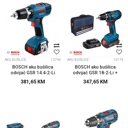
AKU BUŠILICE
13796
AKU BUŠILICE
10175
BOSCH aku bušilica
BOSCH aku bušilica
odvijač GSR 14.4-2-Li
odvijač GSR 18-2-Li +
torba
381,65
KM
347,65
KM