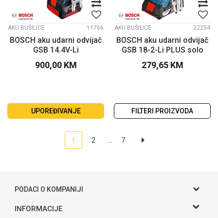
AKU BUŠILICE
11766
AKU BUŠILICE
22254
BOSCH aku udarni odvijač
BOSCH aku udarni odvijač
GSB 14.4V-Li
GSB 18-2-Li PLUS solo
900,00
KM
279,65
KM
UPOREĐIVANJE
FILTERI PROIZVODA
1
2
...
7
PODACI O KOMPANIJI
Gama S doo
INFORMACIJE