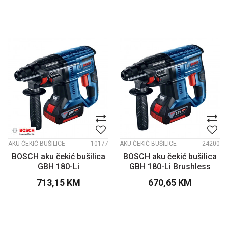
AKU ČEKIĆ BUŠILICE
10177
AKU ČEKIĆ BUŠILICE
24200
BOSCH aku čekić bušilica
BOSCH aku čekić bušilica
GBH 180-Li
GBH 180-Li Brushless
713,15
KM
670,65
KM