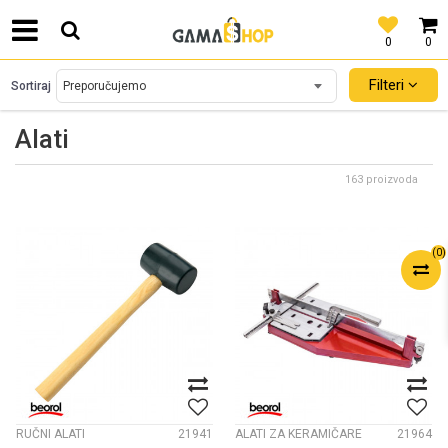
0
0
SIGURNO PLAĆANJE PLATNIM KARTICAMA!
Filteri
Sortiraj
Alati
163 proizvoda
(
0
)
RUČNI ALATI
21941
ALATI ZA KERAMIČARE
21964