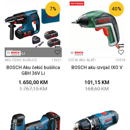
7
%
40
%
AKU ČEKIĆ BUŠILICE
13621
OSTAI AKU ALATI
16918
BOSCH Aku čekić bušilica
BOSCH aku izvijač IXO V
GBH 36V Li
1.650,00
KM
101,15
KM
1.767,15
KM
168,60
KM