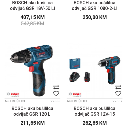
BOSCH aku bušilica
BOSCH aku bušililca
odvijač GSR 18V-50 Li
odvijač GSR 1080-2-LI
407,15
KM
250,00
KM
542,85
KM
AKU BUŠILICE
22655
AKU BUŠILICE
22657
BOSCH aku bušililca
BOSCH aku bušililca
odvijač GSR 120 Li
odvijač GSR 12V-15
211,65
KM
262,65
KM