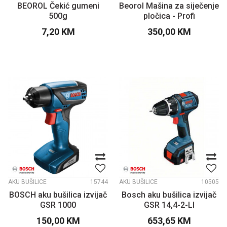
BEOROL Čekić gumeni
Beorol Mašina za siječenje
500g
pločica - Profi
7,20
KM
350,00
KM
AKU BUŠILICE
15744
AKU BUŠILICE
10505
BOSCH aku bušilica izvijač
Bosch aku bušilica izvijač
GSR 1000
GSR 14,4-2-LI
150,00
KM
653,65
KM