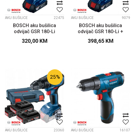
AKU BUŠILICE
22475
AKU BUŠILICE
9079
BOSCH aku bušilica
BOSCH aku bušilica
odvijač GSR 180-Li
odvijač GSR 180-Li +
baterija
320,00
KM
398,65
KM
25
%
AKU BUŠILICE
23360
AKU BUŠILICE
16107