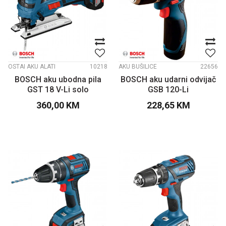
OSTAI AKU ALATI
10218
AKU BUŠILICE
22656
BOSCH aku ubodna pila
BOSCH aku udarni odvijač
GST 18 V-Li solo
GSB 120-Li
360,00
KM
228,65
KM