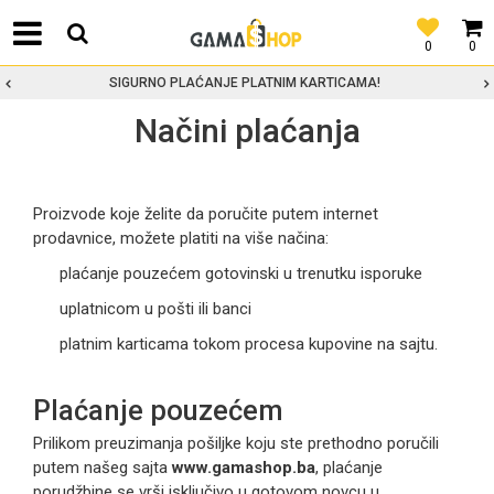
0
0
SIGURNO PLAĆANJE PLATNIM KARTICAMA!
Načini plaćanja
Proizvode koje želite da poručite putem internet
prodavnice, možete platiti na više načina:
plaćanje pouzećem gotovinski u trenutku isporuke
uplatnicom u pošti ili banci
platnim karticama tokom procesa kupovine na sajtu.
Plaćanje pouzećem
Prilikom preuzimanja pošiljke koju ste prethodno poručili
putem našeg sajta
www.gamashop.ba
, plaćanje
porudžbine se vrši isključivo u gotovom novcu u