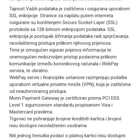
Tajnost Vaših podataka je zaštićena i osigurana uporabom
SSL enkripcije. Stranice za naplatu putem interneta
osigurane su korištenjem Secure Socket Layer (SSL)
protokola sa 128-bitnom enkripcijom podataka. SSL
enkripcija je postupak šifriranja podataka radi sprječavanja
neovlaštenog pristupa prilikom njihovog prijenosa.
Time je omogućen siguran prijenos informacija te
onemogućen nedozvoljen pristup podacima prilikom
komunikacije između korisnikovog računala i WebPay
servisa, te obratno.
WebPay servis i financijske ustanove razmjenjuju podatke
uporabom virtualne privatne mreže (VPN), koja je zaštićena
od neautoriziranog pristupa.
Monri Payment Gateway je certificiran prema PCI DSS
Level 1 sigurnosnom standardu propisanom Visa i
Mastercard pravilima.
Trgovac ne pohranjuje brojeve kreditnih kartica i brojevi
nisu dostupni neovlaštenim osobama.
Niti jednog trenutka podaci o platnoj kartici nisu dostupni