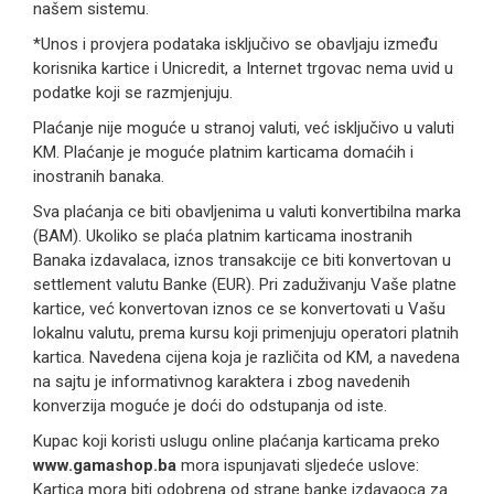
našem sistemu.
*Unos i provjera podataka isključivo se obavljaju između
korisnika kartice i Unicredit, a Internet trgovac nema uvid u
podatke koji se razmjenjuju.
Plaćanje nije moguće u stranoj valuti, već isključivo u valuti
KM. Plaćanje je moguće platnim karticama domaćih i
inostranih banaka.
Sva plaćanja ce biti obavljenima u valuti konvertibilna marka
(BAM). Ukoliko se plaća platnim karticama inostranih
Banaka izdavalaca, iznos transakcije ce biti konvertovan u
settlement valutu Banke (EUR). Pri zaduživanju Vaše platne
kartice, već konvertovan iznos ce se konvertovati u Vašu
lokalnu valutu, prema kursu koji primenjuju operatori platnih
kartica. Navedena cijena koja je različita od KM, a navedena
na sajtu je informativnog karaktera i zbog navedenih
konverzija moguće je doći do odstupanja od iste.
Kupac koji koristi uslugu online plaćanja karticama preko
www.gamashop.ba
mora ispunjavati sljedeće uslove:
Kartica mora biti odobrena od strane banke izdavaoca za