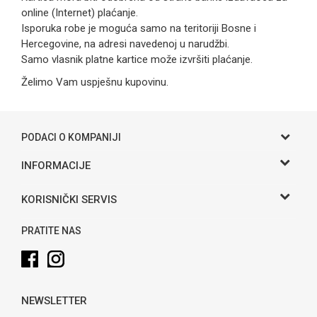
online (Internet) plaćanje.
Isporuka robe je moguća samo na teritoriji Bosne i
Hercegovine, na adresi navedenoj u narudžbi.
Samo vlasnik platne kartice može izvršiti plaćanje.
Želimo Vam uspješnu kupovinu.
PODACI O KOMPANIJI
Gama S doo
INFORMACIJE
O nama
Adresa
KORISNIČKI SERVIS
Hase bb, Bijeljina
Kontakt
Uslovi korišćenja i prodaje
Telefon:
PRATITE NAS
Politika privatnosti
065 146 845
Kako kupiti
Email:
info@gamasbn.net
Načini plaćanja
NEWSLETTER
Plaćanje karticama
Račun
Unicredit Bank A.D. Banja Luka