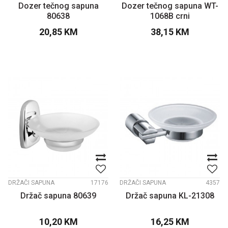
Dozer tečnog sapuna
Dozer tečnog sapuna WT-
80638
1068B crni
20,85
KM
38,15
KM
DRŽAČI SAPUNA
17176
DRŽAČI SAPUNA
4357
Držač sapuna 80639
Držač sapuna KL-21308
10,20
KM
16,25
KM