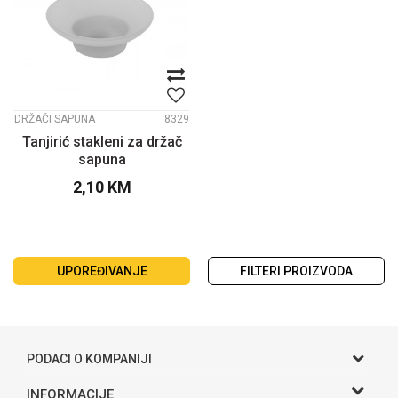
DRŽAČI SAPUNA
8329
Tanjirić stakleni za držač
sapuna
2,10
KM
UPOREĐIVANJE
FILTERI PROIZVODA
PODACI O KOMPANIJI
Gama S doo
INFORMACIJE