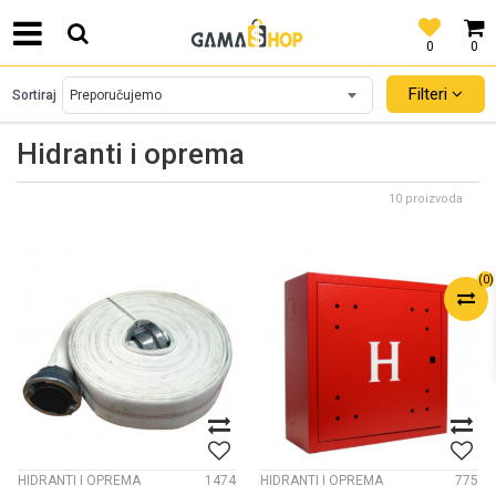
0
0
SIGURNO PLAĆANJE PLATNIM KARTICAMA!
Filteri
Sortiraj
Hidranti i oprema
10 proizvoda
(
0
)
HIDRANTI I OPREMA
1474
HIDRANTI I OPREMA
775