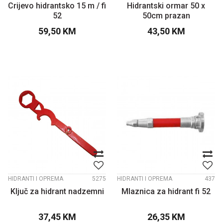
Crijevo hidrantsko 15 m / fi
Hidrantski ormar 50 x
52
50cm prazan
59,50
KM
43,50
KM
HIDRANTI I OPREMA
5275
HIDRANTI I OPREMA
437
Ključ za hidrant nadzemni
Mlaznica za hidrant fi 52
37,45
KM
26,35
KM