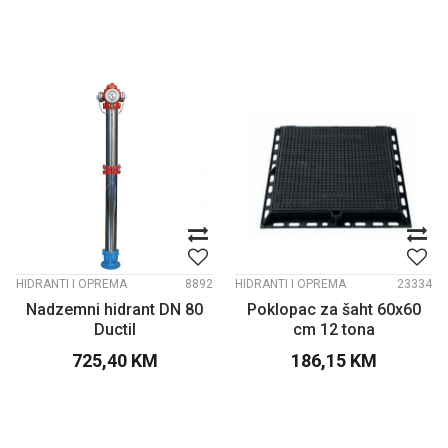
HIDRANTI I OPREMA
8892
HIDRANTI I OPREMA
23334
Nadzemni hidrant DN 80
Poklopac za šaht 60x60
Ductil
cm 12 tona
725,40
KM
186,15
KM