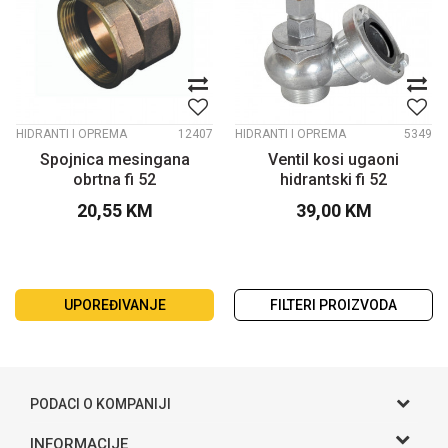
HIDRANTI I OPREMA
12407
HIDRANTI I OPREMA
5349
Spojnica mesingana
Ventil kosi ugaoni
obrtna fi 52
hidrantski fi 52
20,55
KM
39,00
KM
UPOREĐIVANJE
FILTERI PROIZVODA
PODACI O KOMPANIJI
Gama S doo
INFORMACIJE