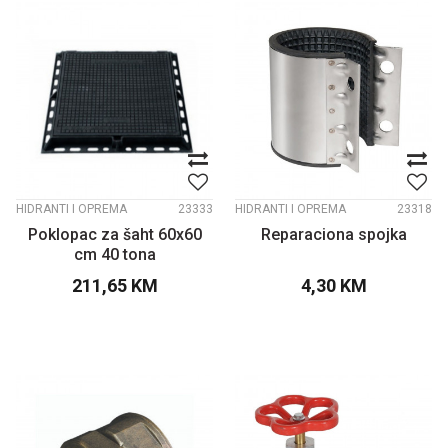
HIDRANTI I OPREMA
23333
HIDRANTI I OPREMA
23318
Poklopac za šaht 60x60
Reparaciona spojka
cm 40 tona
211,65
KM
4,30
KM