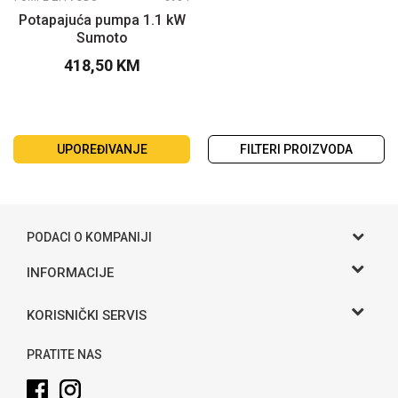
Potapajuća pumpa 1.1 kW
Sumoto
418,50
KM
UPOREĐIVANJE
FILTERI PROIZVODA
PODACI O KOMPANIJI
Gama S doo
INFORMACIJE
O nama
Adresa
KORISNIČKI SERVIS
Hase bb, Bijeljina
Kontakt
Uslovi korišćenja i prodaje
Telefon:
PRATITE NAS
Politika privatnosti
065 146 845
Kako kupiti