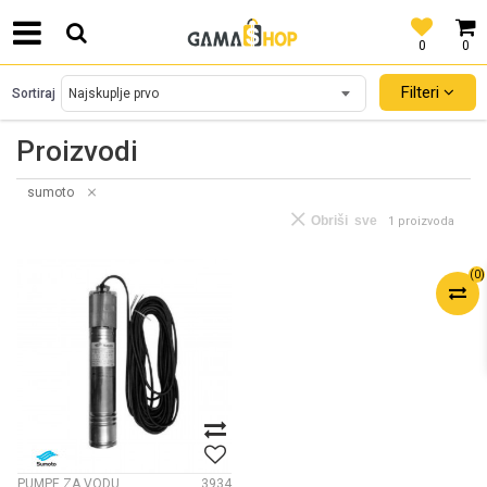
0
0
SIGURNO PLAĆANJE PLATNIM KARTICAMA!
Filteri
Sortiraj
Proizvodi
sumoto
Obriši sve
1 proizvoda
(
0
)
PUMPE ZA VODU
3934