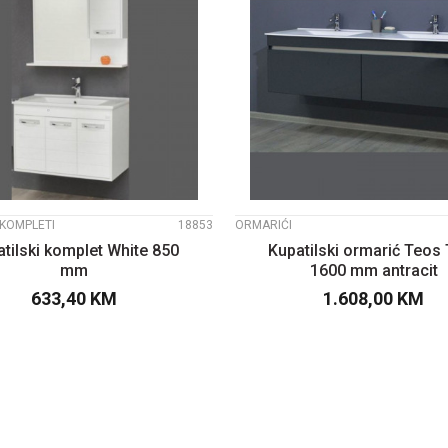
UPOREDI
UPOREDI
 KOMPLETI
18853
ORMARIĆI
tilski komplet White 850
Kupatilski ormarić Teos
mm
1600 mm antracit
633,40
KM
1.608,00
KM
DODAJTE U KORPU
DODAJTE U KOR