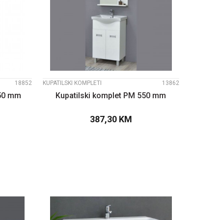
UPOREDI
18852
KUPATILSKI KOMPLETI
13862
750 mm
Kupatilski komplet PM 550 mm
387,30
KM
PU
DODAJTE U KORPU