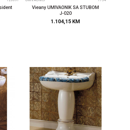
120691
UMIVAONICI
1754
sident
Vieany UMIVAONIK SA STUBOM
J-020
1.104,15
KM
PU
DODAJTE U KORPU
UPOREDI