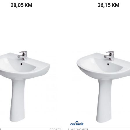
28,05
KM
36,15
KM
DODAJTE U KORPU
DODAJTE U KOR
UPOREDI
UPOREDI