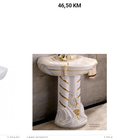
46,50
KM
PU
DODAJTE U KORPU
UPOREDI