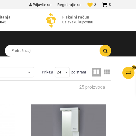
0
0
Prijavite se
Registrujte se
 ISPORUKE!
itanja
Fiskalni račun
 845
uz svaku kupovinu
Pretraži sajt
(
0
)
Prikaži
po strani
25 proizvoda