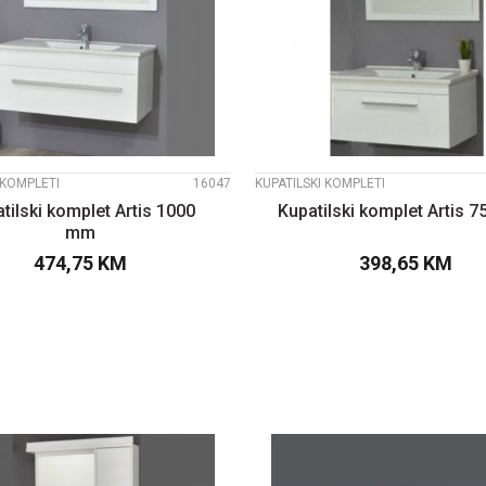
UPOREDI
UPOREDI
 KOMPLETI
16047
KUPATILSKI KOMPLETI
tilski komplet Artis 1000
Kupatilski komplet Artis 
mm
474,75
KM
398,65
KM
DODAJTE U KORPU
DODAJTE U KOR