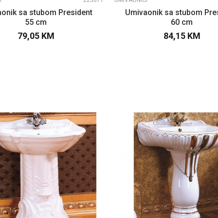
I
223671
UMIVAONICI
onik sa stubom President
Umivaonik sa stubom Pre
55 cm
60 cm
79,05
KM
84,15
KM
DODAJTE U KORPU
DODAJTE U KOR
UPOREDI
UPOREDI