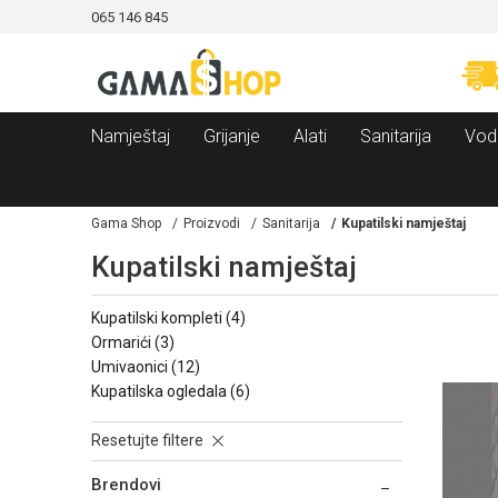
065 146 845
MOGUĆNOST BESPLATNE ISPORUKE!
SIGURNO PLAĆA
Namještaj
Grijanje
Alati
Sanitarija
Vod
Gama Shop
Proizvodi
Sanitarija
Kupatilski namještaj
Kupatilski namještaj
kupatilski kompleti
(4)
ormarići
(3)
umivaonici
(12)
kupatilska ogledala
(6)
Resetujte filtere
Brendovi