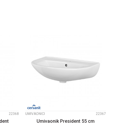
PU
DODAJTE U KORPU
UPOREDI
22368
UMIVAONICI
22367
dent
Umivaonik President 55 cm