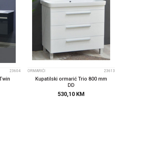
UPOREDI
23604
ORMARIĆI
23613
 Twin
Kupatilski ormarić Trio 800 mm
DD
530,10
KM
PU
DODAJTE U KORPU