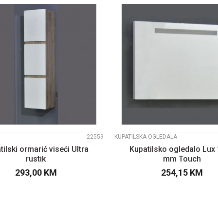
UPOREDI
UPOREDI
22559
KUPATILSKA OGLEDALA
tilski ormarić viseći Ultra
Kupatilsko ogledalo Lux
rustik
mm Touch
293,00
KM
254,15
KM
DODAJTE U KORPU
DODAJTE U KOR