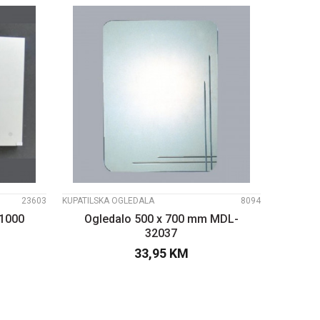
UPOREDI
23603
KUPATILSKA OGLEDALA
8094
 1000
Ogledalo 500 x 700 mm MDL-
32037
33,95
KM
PU
DODAJTE U KORPU