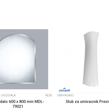
DODAJTE U KORPU
DODAJTE U KOR
UPOREDI
UPOREDI
A OGLEDALA
4028
UMIVAONICI
dalo 600 x 800 mm MDL-
Stub za umivaonik Presi
79021