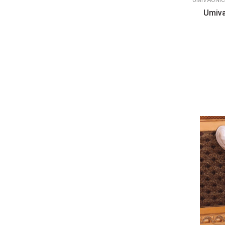
UMIVAONIC
Umiva