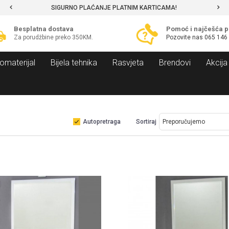
NJE PLATNIM KARTICAMA!
MOGUĆNOST BESPLATNE
Besplatna dostava
Pomoć i najčešća p
Za porudžbine preko 350KM.
Pozovite nas
065 146
omaterijal
Bijela tehnika
Rasvjeta
Brendovi
Akcija
Autopretraga
Sortiraj