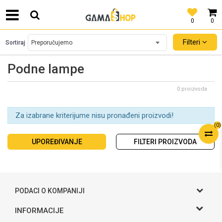
0
0
SIGURNO PLAĆANJE PLATNIM KARTICAMA!
Filteri
Sortiraj
Podne lampe
0 proizvoda
Za izabrane kriterijume nisu pronađeni proizvodi!
(
0
)
UPOREĐIVANJE
FILTERI PROIZVODA
PODACI O KOMPANIJI
Gama S doo
INFORMACIJE