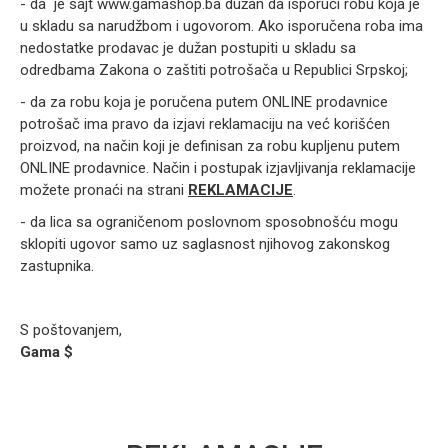
- da je sajt www.gamashop.ba dužan da isporuči robu koja je
u skladu sa narudžbom i ugovorom. Ako isporučena roba ima
nedostatke prodavac je dužan postupiti u skladu sa
odredbama Zakona o zaštiti potrošača u Republici Srpskoj;
- da za robu koja je poručena putem ONLINE prodavnice
potrošač ima pravo da izjavi reklamaciju na već korišćen
proizvod, na način koji je definisan za robu kupljenu putem
ONLINE prodavnice. Način i postupak izjavljivanja reklamacije
možete pronaći na strani
REKLAMACIJE
.
- da lica sa ograničenom poslovnom sposobnošću mogu
sklopiti ugovor samo uz saglasnost njihovog zakonskog
zastupnika.
S poštovanjem,
Gama $