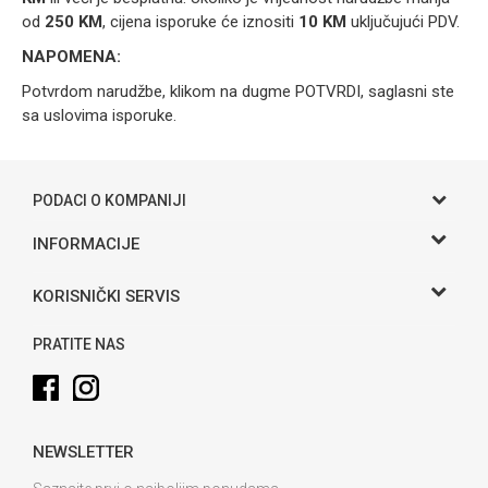
od
250 KM
, cijena isporuke će iznositi
10 KM
uključujući PDV.
NAPOMENA:
Potvrdom narudžbe, klikom na dugme POTVRDI, saglasni ste
sa uslovima isporuke.
PODACI O KOMPANIJI
Gama S doo
INFORMACIJE
O nama
Adresa
KORISNIČKI SERVIS
Hase bb, Bijeljina
Kontakt
Uslovi korišćenja i prodaje
Telefon:
PRATITE NAS
Politika privatnosti
065 146 845
Kako kupiti
Email:
info@gamasbn.net
Načini plaćanja
NEWSLETTER
Plaćanje karticama
Račun
Unicredit Bank A.D. Banja Luka
Isporuka