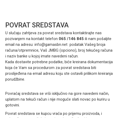
POVRAT SREDSTAVA
U slučaju zahtjeva za povrat sredstava kontaktirajte nas
pozivanjem na kontakt telefon
065 /146 845
ili nam pošaljite
email na adresu:
info@gamasbn.net
podatak Vašeg broja
računa/otpremnice, Vaš JMBG (opciono), broj tekućeg računa
i naziv banke u kojoj imate navedeni račun.
Kada dostavite potrebne podatke, biće kreirana dokumentacija
koja će Vam sa procedurom za povrat sredstava biti
proslijeđena na email adresu koju ste ostavili prilikom kreiranja
porudžbine.
Povraćaj sredstava se vrši isključivo na gore navedeni način,
uplatom na tekući račun i nije moguće slati novac po kuriru u
gotovini.
Povrat sredstava se kupcu vraća po prijemu proizvoda, i