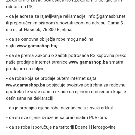
Zakonom o zaštiti potrošača RS i Zakonom o obligacionim
odnosima RS;
- da je adresa za izjavljivanje reklamacije:
info@gamasbn.net
ili preporučenim pismom s povratnicom na adresu: Gama $
d.o.o., ul. Hase bb, 76 300 Bijeljina;
- da se osnovna obilježja robe mogu naći na
sajtu
www.gamashop.ba
;
- da se prema Zakonu o zaštiti potrošača RS kupovina preko
naše prodajne internet stranice
www.gamashop.ba
smatra
prodajom na daljinu;
- da roba koja se prodaje putem internet sajta
www.gamashop.ba
posjeduje svojstva potrebna za redovnu
upotrebu te vrste robe u skladu sa njenom namjenom koja je
definisana na deklaraciji;
- da je prodajna cijena robe naznačena uz svaki artikal;
- da su sve cijene izražene sa uračunatim PDV-om;
- da se roba isporučuje na teritoriji Bosne i Hercegovine;