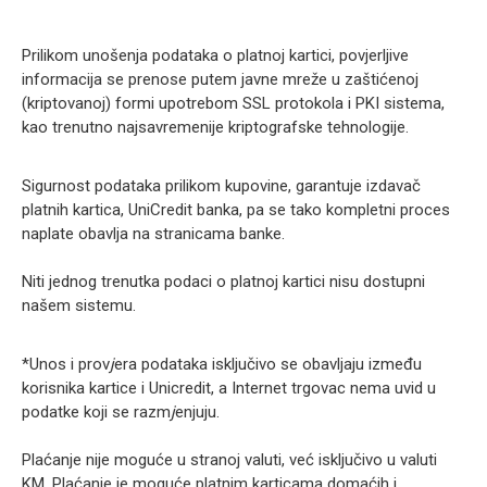
Prilikom unošenja podataka o platnoj kartici, povjerljive
informacija se prenose putem javne mreže u zaštićenoj
(kriptovanoj) formi upotrebom SSL protokola i PKI sistema,
kao trenutno najsavremenije kriptografske tehnologije.
Sigurnost podataka prilikom kupovine, garantuje izdavač
platnih kartica, UniCredit banka, pa se tako kompletni proces
naplate obavlja na stranicama banke.
Niti jednog trenutka podaci o platnoj kartici nisu dostupni
našem sistemu.
*Unos i prov
j
era podataka isključivo se obavljaju između
korisnika kartice i Unicredit, a Internet trgovac nema uvid u
podatke koji se razm
j
enjuju.
Plaćanje nije moguće u stranoj valuti, već isključivo u valuti
KM. Plaćanje je moguće platnim karticama domaćih i