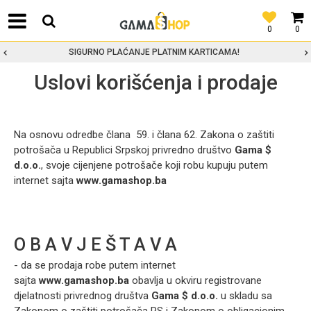
0
0
TNIM KARTICAMA!
MOGUĆNOST BESPLAT
Uslovi korišćenja i prodaje
Na osnovu odredbe člana 59. i člana 62. Zakona o zaštiti
potrošača u Republici Srpskoj privredno društvo
Gama $
d.o.o.
, svoje cijenjene potrošače koji robu kupuju putem
internet sajta
www.gamashop.ba
O B A V J E Š T A V A
- da se prodaja robe putem internet
sajta
www.gamashop.ba
obavlja u okviru registrovane
djelatnosti privrednog društva
Gama $ d.o.o.
u skladu sa