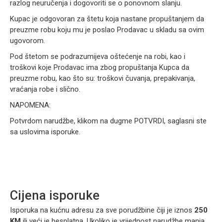
razlog neuručenja i dogovoriti se o ponovnom slanju.
Kupac je odgovoran za štetu koja nastane propuštanjem da
preuzme robu koju mu je poslao Prodavac u skladu sa ovim
ugovorom.
Pod štetom se podrazumijeva oštećenje na robi, kao i
troškovi koje Prodavac ima zbog propuštanja Kupca da
preuzme robu, kao što su: troškovi čuvanja, prepakivanja,
vraćanja robe i slično.
NAPOMENA:
Potvrdom narudžbe, klikom na dugme POTVRDI, saglasni ste
sa uslovima isporuke.
Cijena isporuke
Isporuka na kućnu adresu za sve porudžbine čiji je iznos
250
KM
ili veći je besplatna. Ukoliko je vrijednost narudžbe manja