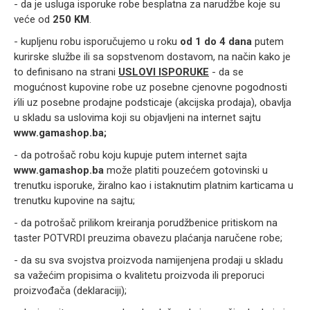
- da je usluga isporuke robe besplatna za narudžbe koje su
veće od
250 KM
.
- kupljenu robu isporučujemo u roku
od
1 do 4 dana
putem
kurirske službe ili sa sopstvenom dostavom, na način kako je
to definisano na strani
USLOVI ISPORUKE
- da se
mogućnost kupovine robe uz posebne cjenovne pogodnosti
i∕ili uz posebne prodajne podsticaje (akcijska prodaja), obavlja
u skladu sa uslovima koji su objavljeni na internet sajtu
www.gamashop.ba
;
- da potrošač robu koju kupuje putem internet sajta
www.gamashop.ba
može platiti pouzećem gotovinski u
trenutku isporuke, žiralno kao i istaknutim platnim karticama u
trenutku kupovine na sajtu;
- da potrošač prilikom kreiranja porudžbenice pritiskom na
taster POTVRDI preuzima obavezu plaćanja naručene robe;
- da su sva svojstva proizvoda namijenjena prodaji u skladu
sa važećim propisima o kvalitetu proizvoda ili preporuci
proizvođača (deklaraciji);