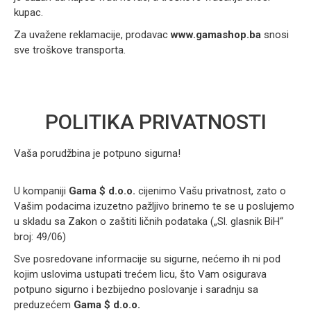
kupac.
Za uvažene reklamacije, prodavac
www.gamashop.ba
snosi
sve troškove transporta.
POLITIKA PRIVATNOSTI
Vaša porudžbina je potpuno sigurna!
U kompaniji
Gama $ d.o.o.
cijenimo Vašu privatnost, zato o
Vašim podacima izuzetno pažljivo brinemo te se u poslujemo
u skladu sa Zakon o zaštiti ličnih podataka („Sl. glasnik BiH“
broj: 49/06)
Sve posredovane informacije su sigurne, nećemo ih ni pod
kojim uslovima ustupati trećem licu, što Vam osigurava
potpuno sigurno i bezbijedno poslovanje i saradnju sa
preduzećem
Gama $ d.o.o.