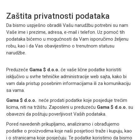
Zaštita privatnosti podataka
Da bismo uspješno obradili Vašu narudžbu potrebni su nam
Vaše ime i prezime, adresa, e-mail i telefon. Uz pomoć tih
podataka bićemo u mogućnosti da Vam isporučimo željenu
robu, kao i da Vas obavijestimo o trenutnom statusu
narudžbe.
Preduzeće
Gama $ d.o.o.
će vaše lične podatke koristiti
isključivo u svrhe tehničke administracije web sajta, kako bi
vam dala pristup posebnim informacijama ili za komunikaciju
sa vama.
Gama $ d.o.o.
neće prodati podatke koje posjeduje trećim
licima, niti na tržištu. Zaposleni u preduzeću
Gama $ d.o.o.
su
obavezni da poštuju poverljivost Vaših podataka.
Pored navedenih prikupljamo, analiziramo i obrađujemo
podatke o proizvodima koje naši posjetioci traže i kupuju, kao
i o stranicama koje posjećuju. Te podatke koristimo da bismo