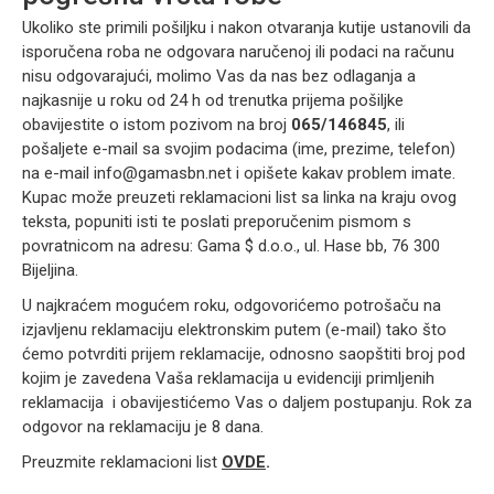
Ukoliko ste primili pošiljku i nakon otvaranja kutije ustanovili da
isporučena roba ne odgovara naručenoj ili podaci na računu
nisu odgovarajući, molimo Vas da nas bez odlaganja a
najkasnije u roku od 24 h od trenutka prijema pošiljke
obavijestite o istom pozivom na broj
065/146845
, ili
pošaljete e-mail sa svojim podacima (ime, prezime, telefon)
na e-mail
info@gamasbn.net
i opišete kakav problem imate.
Kupac može preuzeti reklamacioni list sa linka na kraju ovog
teksta, popuniti isti te poslati preporučenim pismom s
povratnicom na adresu: Gama $ d.o.o., ul. Hase bb, 76 300
Bijeljina.
U najkraćem mogućem roku, odgovorićemo potrošaču na
izjavljenu reklamaciju elektronskim putem (e-mail) tako što
ćemo potvrditi prijem reklamacije, odnosno saopštiti broj pod
kojim je zavedena Vaša reklamacija u evidenciji primljenih
reklamacija i obavijestićemo Vas o daljem postupanju. Rok za
odgovor na reklamaciju je 8 dana.
Preuzmite reklamacioni list
OVDE
.