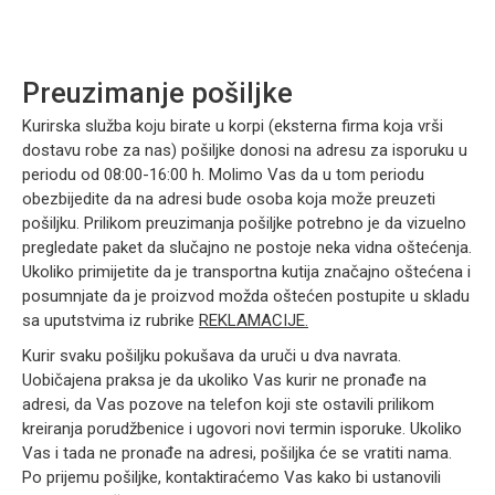
Preuzimanje pošiljke
Kurirska služba koju birate u korpi (eksterna firma koja vrši
dostavu robe za nas) pošiljke donosi na adresu za isporuku u
periodu od 08:00-16:00 h. Molimo Vas da u tom periodu
obezbijedite da na adresi bude osoba koja može preuzeti
pošiljku. Prilikom preuzimanja pošiljke potrebno je da vizuelno
pregledate paket da slučajno ne postoje neka vidna oštećenja.
Ukoliko primijetite da je transportna kutija značajno oštećena i
posumnjate da je proizvod možda oštećen postupite u skladu
sa uputstvima iz rubrike
REKLAMACIJE.
Kurir svaku pošiljku pokušava da uruči u dva navrata.
Uobičajena praksa je da ukoliko Vas kurir ne pronađe na
adresi, da Vas pozove na telefon koji ste ostavili prilikom
kreiranja porudžbenice i ugovori novi termin isporuke. Ukoliko
Vas i tada ne pronađe na adresi, pošiljka će se vratiti nama.
Po prijemu pošiljke, kontaktiraćemo Vas kako bi ustanovili