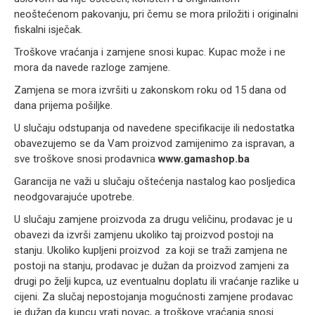
neoštećenom pakovanju, pri čemu se mora priložiti i originalni
fiskalni isječak.
Troškove vraćanja i zamjene snosi kupac. Kupac može i ne
mora da navede razloge zamjene.
Zamjena se mora izvršiti u zakonskom roku od 15 dana od
dana prijema pošiljke.
U slučaju odstupanja od navedene specifikacije ili nedostatka
obavezujemo se da Vam proizvod zamijenimo za ispravan, a
sve troškove snosi prodavnica
www.gamashop.ba
Garancija ne važi u slučaju oštećenja nastalog kao posljedica
neodgovarajuće upotrebe.
U slučaju zamjene proizvoda za drugu veličinu, prodavac je u
obavezi da izvrši zamjenu ukoliko taj proizvod postoji na
stanju. Ukoliko kupljeni proizvod za koji se traži zamjena ne
postoji na stanju, prodavac je dužan da proizvod zamjeni za
drugi po želji kupca, uz eventualnu doplatu ili vraćanje razlike u
cijeni. Za slučaj nepostojanja mogućnosti zamjene prodavac
je dužan da kupcu vrati novac, a troškove vraćanja snosi