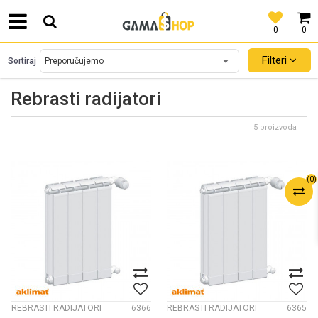
0
0
SIGURNO PLAĆANJE PLATNIM KARTICAMA!
Filteri
Sortiraj
Rebrasti radijatori
5 proizvoda
(
0
)
REBRASTI RADIJATORI
6366
REBRASTI RADIJATORI
6365