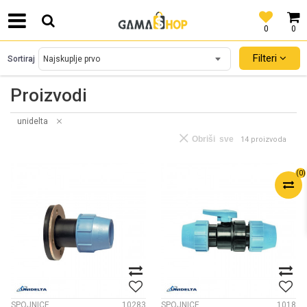
0
0
SIGURNO PLAĆANJE PLATNIM KARTICAMA!
Filteri
Sortiraj
Proizvodi
unidelta
Obriši sve
14 proizvoda
(
0
)
SPOJNICE
10283
SPOJNICE
1018