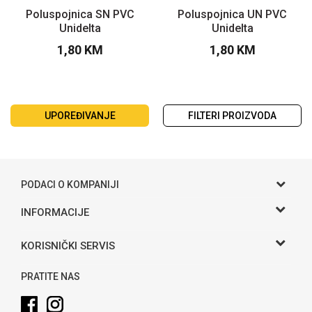
Poluspojnica SN PVC
Poluspojnica UN PVC
Unidelta
Unidelta
1,80
KM
1,80
KM
UPOREĐIVANJE
FILTERI PROIZVODA
PODACI O KOMPANIJI
Gama S doo
INFORMACIJE
O nama
Adresa
KORISNIČKI SERVIS
Hase bb, Bijeljina
Kontakt
Uslovi korišćenja i prodaje
Telefon:
PRATITE NAS
Politika privatnosti
065 146 845
Kako kupiti
Email: