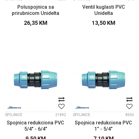
Poluspojnica sa
Ventil kuglasti PVC
prirubnicom Unidelta
Unidelta
26,35
KM
13,50
KM
SPOJNICE
21892
SPOJNICE
8556
Spojnica redukciona PVC
Spojnica redukciona PVC
5/4" - 6/4"
1" - 5/4"
9,50
KM
7,10
KM