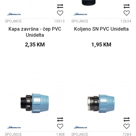
SPOJNICE
10013
SPOJNICE
12634
Kapa završna - čep PVC
Koljeno SN PVC Unidelta
Unidelta
2,35
KM
1,95
KM
SPOJNICE
1408
SPOJNICE
7284