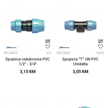
SPOJNICE
676
SPOJNICE
15062
Spojnica redukciona PVC
Spojnica "T" UN PVC
1/2" - 3/4"
Unidelta
3,15
KM
3,05
KM