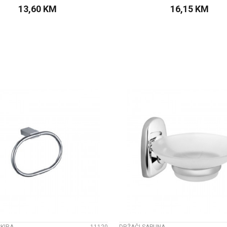
13,60
KM
16,15
KM
DODAJTE U KORPU
DODAJTE U KOR
UPOREDI
UPOREDI