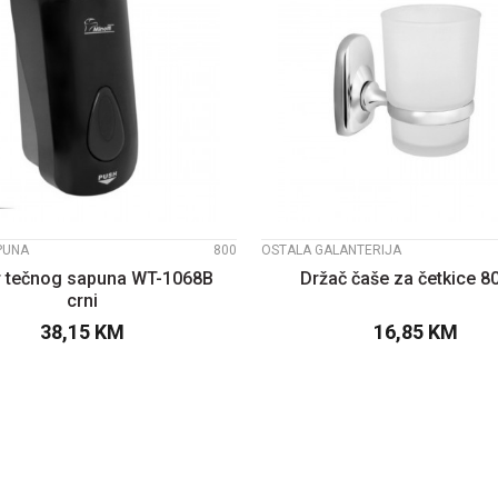
UPOREDI
UPOREDI
PUNA
800
OSTALA GALANTERIJA
 tečnog sapuna WT-1068B
Držač čaše za četkice 8
crni
38,15
KM
16,85
KM
DODAJTE U KORPU
DODAJTE U KOR