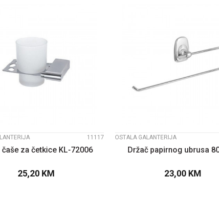
UPOREDI
UPOREDI
LANTERIJA
11117
OSTALA GALANTERIJA
 čaše za četkice KL-72006
Držač papirnog ubrusa 8
25,20
KM
23,00
KM
DODAJTE U KORPU
DODAJTE U KOR