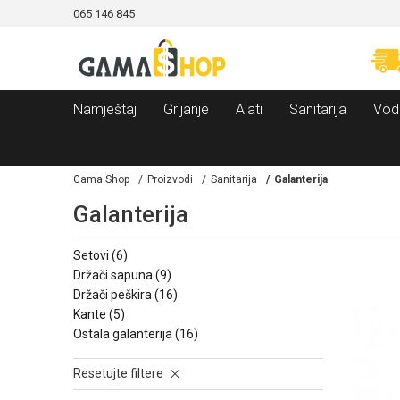
065 146 845
SIGURNO PLAĆANJE PLATNIM KARTICAMA!
Namještaj
Grijanje
Alati
Sanitarija
Vod
Gama Shop
Proizvodi
Sanitarija
Galanterija
Galanterija
setovi
(6)
držači sapuna
(9)
držači peškira
(16)
kante
(5)
ostala galanterija
(16)
Resetujte filtere