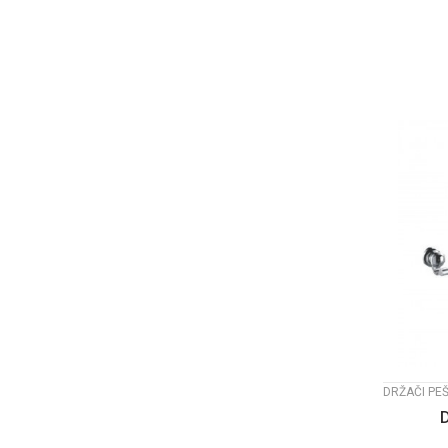
DRŽAČI PE
D