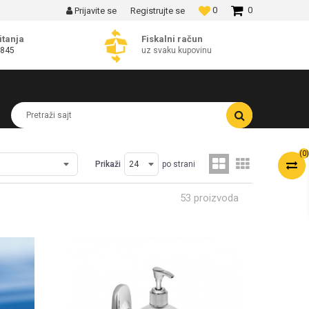
0
0
Prijavite se
Registrujte se
SIGURNO PLAĆANJE PLATNIM KARTICAMA!
MO
itanja
Fiskalni račun
 845
uz svaku kupovinu
Pretraži sajt
(
0
)
Prikaži
po strani
53 proizvoda