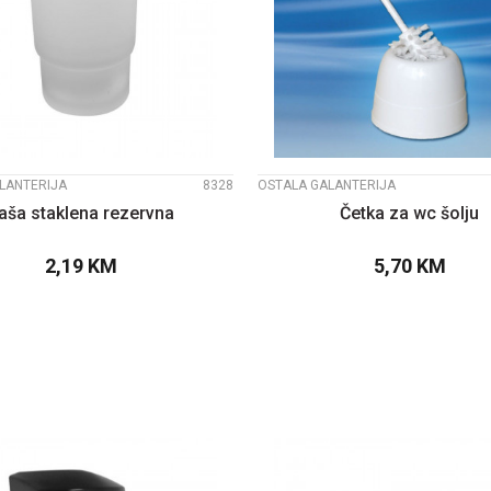
UPOREDI
UPOREDI
LANTERIJA
8328
OSTALA GALANTERIJA
aša staklena rezervna
Četka za wc šolju
2,19
KM
5,70
KM
DODAJTE U KORPU
DODAJTE U KOR