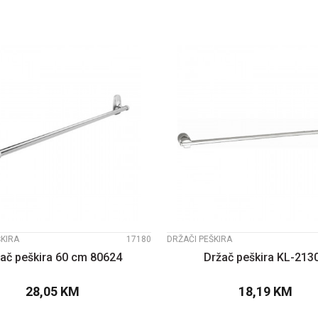
UPOREDI
UPOREDI
ŠKIRA
17180
DRŽAČI PEŠKIRA
ač peškira 60 cm 80624
Držač peškira KL-213
28,05
KM
18,19
KM