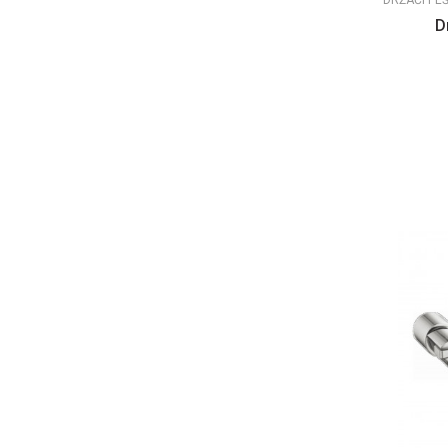
DRŽAČI PE
D