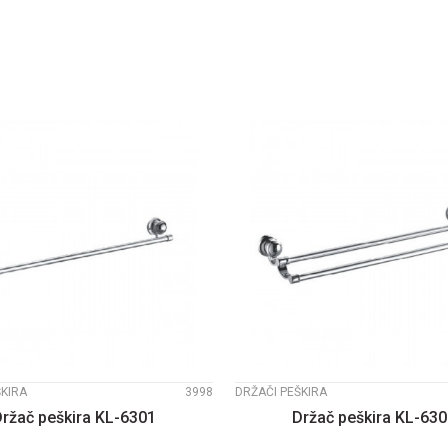
DODAJTE U KORPU
DODAJTE U KOR
UPOREDI
UPOREDI
ŠKIRA
3998
DRŽAČI PEŠKIRA
ržač peškira KL-6301
Držač peškira KL-63