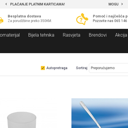
MOGUĆNOST BESPLATNE ISPORUKE!
Besplatna dostava
Pomoć i najčešća p
Za porudžbine preko 350KM.
Pozovite nas
065 146
omaterijal
Bijela tehnika
Rasvjeta
Brendovi
Akcija
Autopretraga
Sortiraj