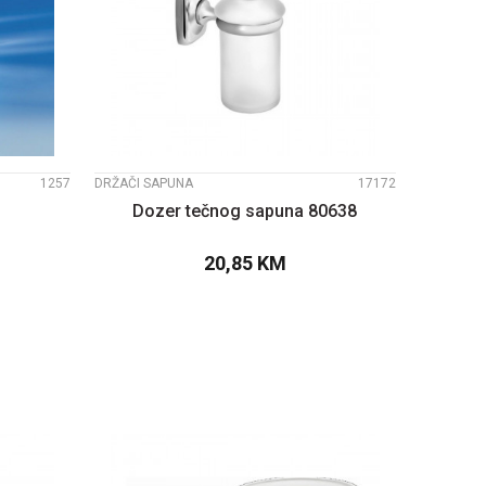
UPOREDI
1257
DRŽAČI SAPUNA
17172
Dozer tečnog sapuna 80638
20,85
KM
PU
DODAJTE U KORPU