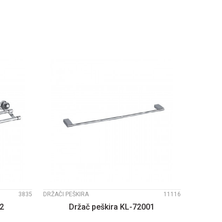
PU
DODAJTE U KORPU
UPOREDI
3835
DRŽAČI PEŠKIRA
11116
02
Držač peškira KL-72001