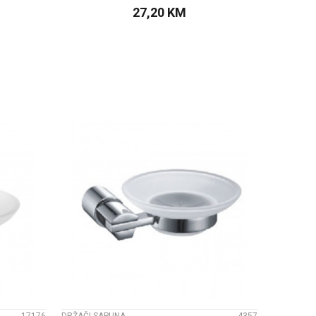
27,20
KM
PU
DODAJTE U KORPU
UPOREDI