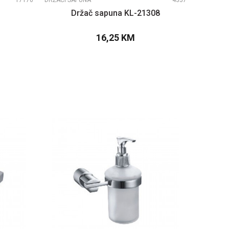
17176
DRŽAČI SAPUNA
4357
9
Držač sapuna KL-21308
16,25
KM
PU
DODAJTE U KORPU
UPOREDI