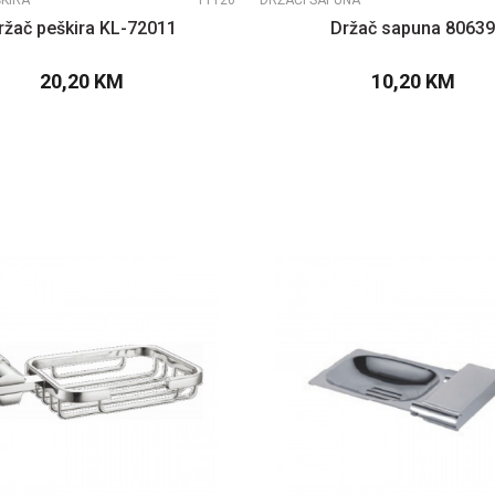
ŠKIRA
11120
DRŽAČI SAPUNA
ržač peškira KL-72011
Držač sapuna 8063
20,20
KM
10,20
KM
DODAJTE U KORPU
DODAJTE U KOR
UPOREDI
UPOREDI