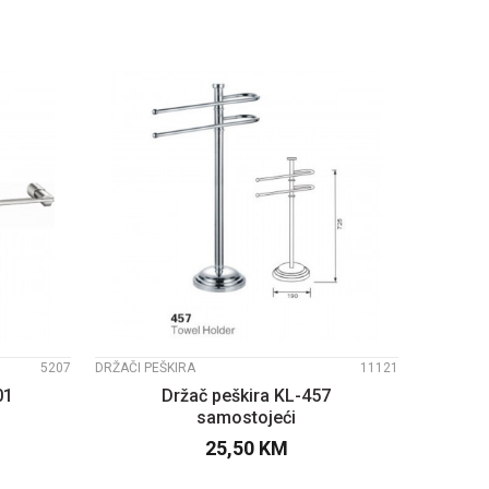
UPOREDI
5207
DRŽAČI PEŠKIRA
11121
01
Držač peškira KL-457
samostojeći
25,50
KM