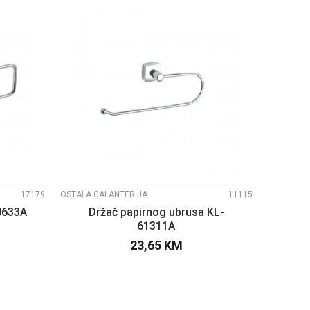
UPOREDI
17179
OSTALA GALANTERIJA
11115
0633A
Držač papirnog ubrusa KL-
61311A
23,65
KM
PU
DODAJTE U KORPU