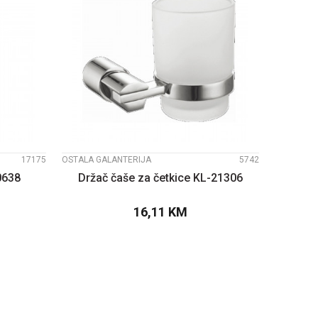
UPOREDI
17175
OSTALA GALANTERIJA
5742
0638
Držač čaše za četkice KL-21306
16,11
KM
PU
DODAJTE U KORPU