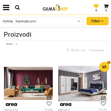
0
0
SIGURNO PLAĆANJE PLATNIM KARTICAMA!
Filteri
Sortiraj
Proizvodi
area
Obriši sve
7 proizvoda
(
0
)
TROSJEDI
22155
KREVETI
22171