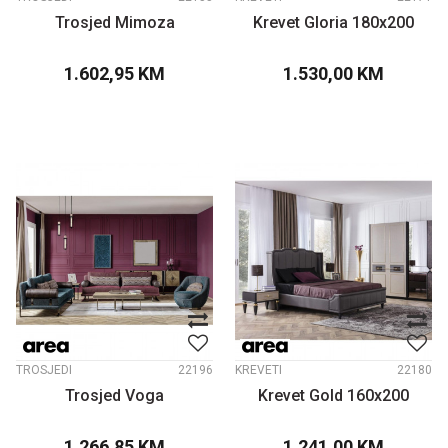
Trosjed Mimoza
Krevet Gloria 180x200
1.602,95
KM
1.530,00
KM
TROSJEDI
22196
KREVETI
22180
Trosjed Voga
Krevet Gold 160x200
1.266,85
KM
1.241,00
KM