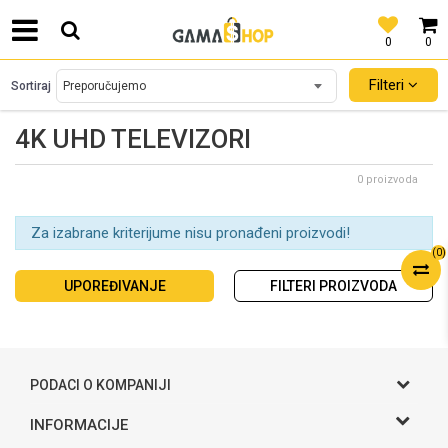
0
0
SIGURNO PLAĆANJE PLATNIM KARTICAMA!
Filteri
Sortiraj
4K UHD TELEVIZORI
0 proizvoda
Za izabrane kriterijume nisu pronađeni proizvodi!
(
0
)
UPOREĐIVANJE
FILTERI PROIZVODA
PODACI O KOMPANIJI
Gama S doo
INFORMACIJE