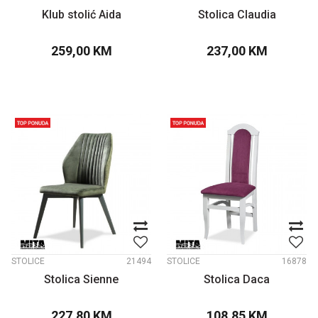
Klub stolić Aida
Stolica Claudia
259,00
KM
237,00
KM
STOLICE
21494
STOLICE
16878
Stolica Sienne
Stolica Daca
227,80
KM
108,85
KM