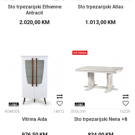
Sto trpezarijski Ethienne
Sto trpezarijski Atlas
Antracit
2.020,00
KM
1.013,00
KM
KOMODE
18072
STOLOVI
15229
Vitrina Aida
Sto trpezarijski Nena +8
976,50
KM
834,00
KM