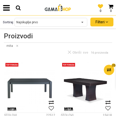
0
0
SIGURNO PLAĆANJE PLATNIM KARTICAMA!
Filteri
Sortiraj
Proizvodi
mita
Obriši sve
16 proizvoda
(
0
)
STOLOVI
22512
STOLOVI
15618