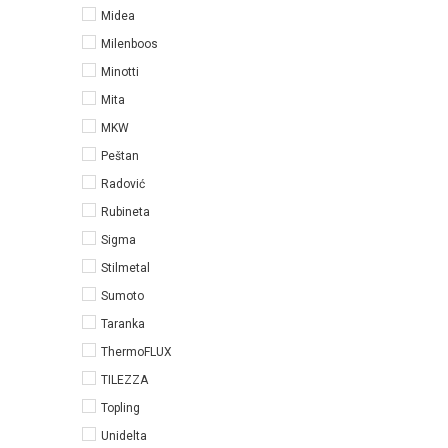
Midea
Milenboos
Minotti
Mita
MKW
Peštan
Radović
Rubineta
Sigma
Stilmetal
Sumoto
Taranka
ThermoFLUX
TILEZZA
Topling
Unidelta