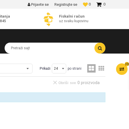
0
0
Prijavite se
Registrujte se
MOGUĆNOST BESPLATNE ISPORUKE!
itanja
Fiskalni račun
 845
uz svaku kupovinu
Pretraži sajt
(
0
)
Prikaži
po strani
0 proizvoda
Obriši sve