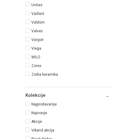
Unitas
Vaillant
Valdom
Valvex
Vargon
Viega
WILO
Zorex
Zorka keramika
Kolekcije
Najprodavanije
Najnovije
Akcije
Vikend akcija
Black Friday