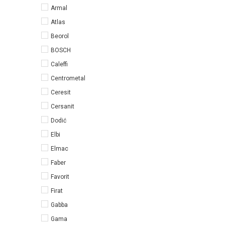
Armal
Atlas
Beorol
BOSCH
Caleffi
Centrometal
Ceresit
Cersanit
Dodić
Elbi
Elmac
Faber
Favorit
Firat
Gabba
Gama