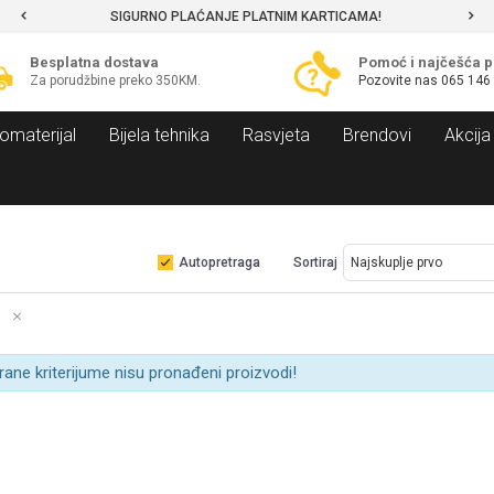
SIGURNO PLAĆANJE PLATNIM KARTICAMA!
Besplatna dostava
Pomoć i najčešća p
Za porudžbine preko 350KM.
Pozovite nas
065 146
omaterijal
Bijela tehnika
Rasvjeta
Brendovi
Akcija
Autopretraga
Sortiraj
rane kriterijume nisu pronađeni proizvodi!