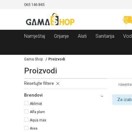
065 146 845
CAMA!
MOGUĆNOST BESPLATNE ISPORUKE!
Namještaj
Grijanje
Alati
Sanitarija
Vod
Gama Shop
Proizvodi
Proizvodi
Resetujte filtere
rowenta
Brendovi
Za izab
Aklimat
Alfa plam
Aqua max
Area