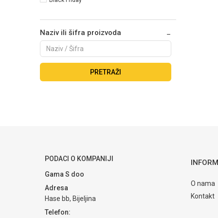
Naziv ili šifra proizvoda
PRETRAŽI
PODACI O KOMPANIJI
INFORM
Gama S doo
O nama
Adresa
Kontakt
Hase bb, Bijeljina
Telefon: