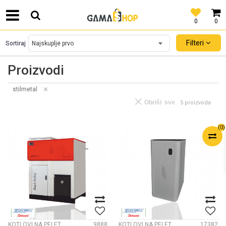
0
0
SIGURNO PLAĆANJE PLATNIM KARTICAMA!
Filteri
Sortiraj
Proizvodi
stilmetal
Obriši sve
5 proizvoda
(
0
)
KOTLOVI NA PELET
9888
KOTLOVI NA PELET
17382