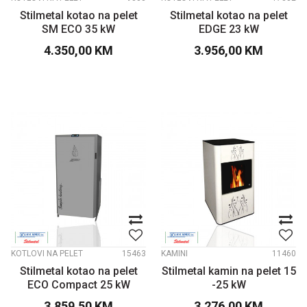
Stilmetal kotao na pelet
Stilmetal kotao na pelet
SM ECO 35 kW
EDGE 23 kW
4.350,00
KM
3.956,00
KM
KOTLOVI NA PELET
15463
KAMINI
11460
Stilmetal kotao na pelet
Stilmetal kamin na pelet 15
ECO Compact 25 kW
-25 kW
3.859,50
KM
3.276,00
KM