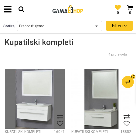
0
0
SIGURNO PLAĆANJE PLATNIM KARTICAMA!
Filteri
Sortiraj
Kupatilski kompleti
4 proizvoda
(
0
)
KUPATILSKI KOMPLETI
16047
KUPATILSKI KOMPLETI
18852