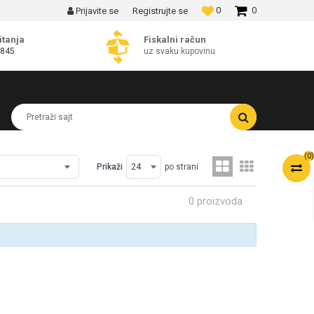
0
0
Prijavite se
Registrujte se
MOGUĆNOST BESPLATNE ISPORUKE!
itanja
Fiskalni račun
 845
uz svaku kupovinu
Pretraži sajt
(
0
)
Prikaži
po strani
0 proizvoda