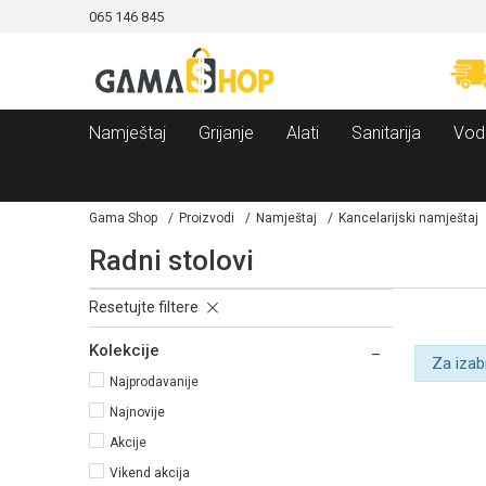
065 146 845
CAMA!
MOGUĆNOST BESPLATNE ISPORUKE!
Namještaj
Grijanje
Alati
Sanitarija
Vod
Gama Shop
Proizvodi
Namještaj
Kancelarijski namještaj
Radni stolovi
Resetujte filtere
Kolekcije
Za izab
Najprodavanije
Najnovije
Akcije
Vikend akcija