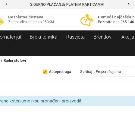
SIGURNO PLAĆANJE PLATNIM KARTICAMA!
Besplatna dostava
Pomoć i najčešća p
Za porudžbine preko 350KM.
Pozovite nas
065 146
omaterijal
Bijela tehnika
Rasvjeta
Brendovi
Akcija
Radni stolovi
Autopretraga
Sortiraj
rane kriterijume nisu pronađeni proizvodi!