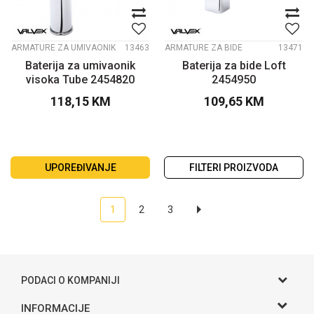
ARMATURE ZA UMIVAONIK
13463
ARMATURE ZA BIDE
13471
Baterija za umivaonik
Baterija za bide Loft
visoka Tube 2454820
2454950
118,15
KM
109,65
KM
UPOREĐIVANJE
FILTERI PROIZVODA
1
2
3
PODACI O KOMPANIJI
Gama S doo
INFORMACIJE