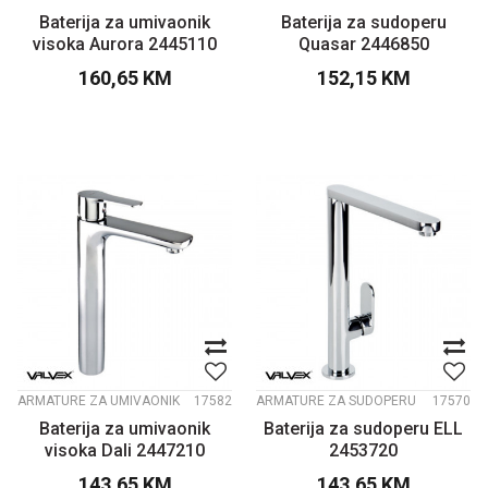
Baterija za umivaonik
Baterija za sudoperu
visoka Aurora 2445110
Quasar 2446850
160,65
KM
152,15
KM
ARMATURE ZA UMIVAONIK
17582
ARMATURE ZA SUDOPERU
17570
Baterija za umivaonik
Baterija za sudoperu ELL
visoka Dali 2447210
2453720
143,65
KM
143,65
KM