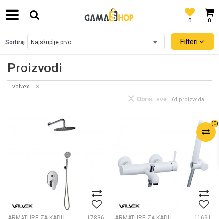
0
0
SIGURNO PLAĆANJE PLATNIM KARTICAMA!
Filteri
Sortiraj
Proizvodi
valvex
Obriši sve
64 proizvoda
(
0
)
ARMATURE ZA KADU
17836
ARMATURE ZA KADU
11691