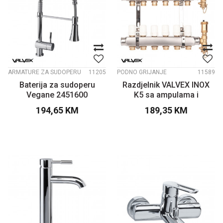
ARMATURE ZA SUDOPERU
11205
PODNO GRIJANJE
11589
Baterija za sudoperu
Razdjelnik VALVEX INOX
Vegane 2451600
K5 sa ampulama i
ventilima
194,65
KM
189,35
KM