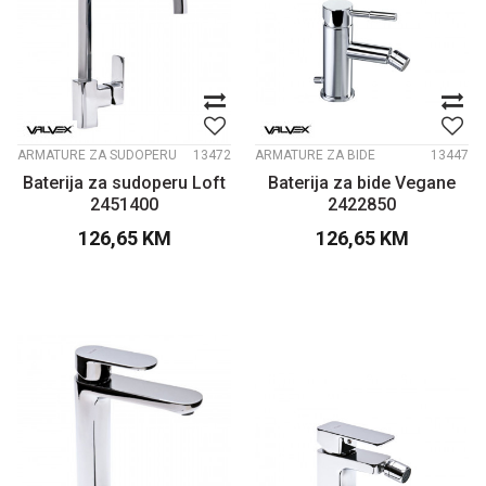
ARMATURE ZA SUDOPERU
13472
ARMATURE ZA BIDE
13447
Baterija za sudoperu Loft
Baterija za bide Vegane
2451400
2422850
126,65
KM
126,65
KM