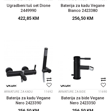
Ugradbeni tuš set Dione
Baterija za kadu Vegane
2449990
Bianco 2423380
422,85
KM
256,50
KM
ARMATURE ZA KADU
11692
ARMATURE ZA BIDE
11690
Baterija za kadu Vegane
Baterija za bide Vegane
Nero 2423390
Nero 2423350
256,50
KM
256,50
KM