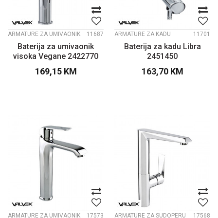
ARMATURE ZA UMIVAONIK
11687
ARMATURE ZA KADU
11701
Baterija za umivaonik
Baterija za kadu Libra
visoka Vegane 2422770
2451450
169,15
KM
163,70
KM
ARMATURE ZA UMIVAONIK
17573
ARMATURE ZA SUDOPERU
17568