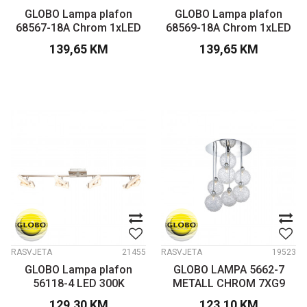
GLOBO Lampa plafon
GLOBO Lampa plafon
68567-18A Chrom 1xLED
68569-18A Chrom 1xLED
139,65
KM
139,65
KM
RASVJETA
21455
RASVJETA
19523
GLOBO Lampa plafon
GLOBO LAMPA 5662-7
56118-4 LED 300K
METALL CHROM 7XG9
129,30
KM
123,10
KM