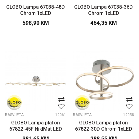
GLOBO Lampa 67038-48D
GLOBO Lampa 67038-36D
Chrom 1xLED
Chrom 1xLED
598,90
KM
464,35
KM
RASVJETA
19061
RASVJETA
19058
GLOBO Lampa plafon
GLOBO Lampa plafon
67822-45F NiklMat LED
67822-30D Chrom 1xLED
381,65
KM
288,55
KM