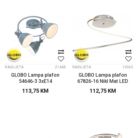
RASVJETA
21448
RASVJETA
19063
GLOBO Lampa plafon
GLOBO Lampa plafon
54646-3 3xE14
67826-16 Nikl Mat LED
113,75
KM
112,75
KM