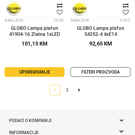
RASVJETA
20787
RASVJETA
21415
GLOBO Lampa plafon
GLOBO Lampa plafon
41904-16 Zlatna 1xLED
54352-4 4xE14
101,15
KM
92,65
KM
UPOREĐIVANJE
FILTERI PROIZVODA
1
2
PODACI O KOMPANIJI
Gama S doo
INFORMACIJE