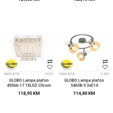
RASVJETA
19221
RASVJETA
21450
GLOBO Lampa plafon
GLOBO Lampa plafon
49366-17 1XLED Chrom
54658-3 3xE14
118,95
KM
114,80
KM