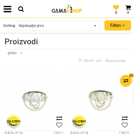
0
0
SIGURNO PLAĆANJE PLATNIM KARTICAMA!
Filteri
Sortiraj
Proizvodi
globo
Obriši sve
48 proizvoda
(
0
)
RASVJETA
19871
RASVJETA
19870