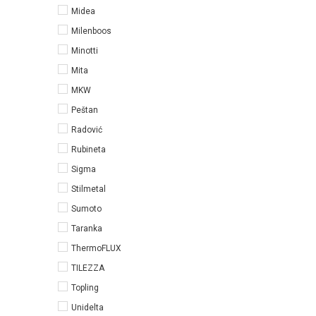
Midea
Milenboos
Minotti
Mita
MKW
Peštan
Radović
Rubineta
Sigma
Stilmetal
Sumoto
Taranka
ThermoFLUX
TILEZZA
Topling
Unidelta