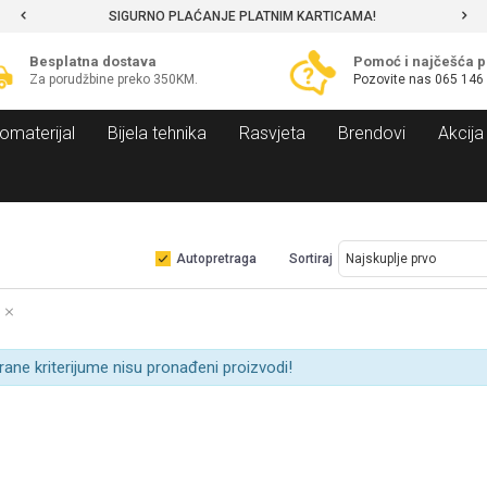
SIGURNO PLAĆANJE PLATNIM KARTICAMA!
Besplatna dostava
Pomoć i najčešća p
Za porudžbine preko 350KM.
Pozovite nas
065 146
omaterijal
Bijela tehnika
Rasvjeta
Brendovi
Akcija
Autopretraga
Sortiraj
rane kriterijume nisu pronađeni proizvodi!