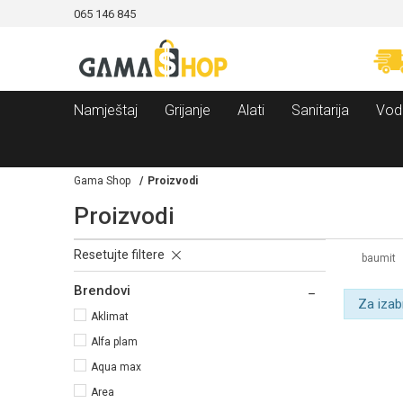
065 146 845
CAMA!
MOGUĆNOST BESPLATNE ISPORUKE!
Namještaj
Grijanje
Alati
Sanitarija
Vod
Gama Shop
Proizvodi
Proizvodi
Resetujte filtere
baumit
Brendovi
Za izab
Aklimat
Alfa plam
Aqua max
Area