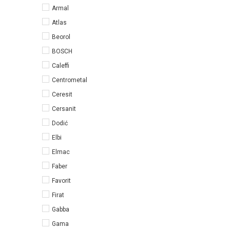
Armal
Atlas
Beorol
BOSCH
Caleffi
Centrometal
Ceresit
Cersanit
Dodić
Elbi
Elmac
Faber
Favorit
Firat
Gabba
Gama