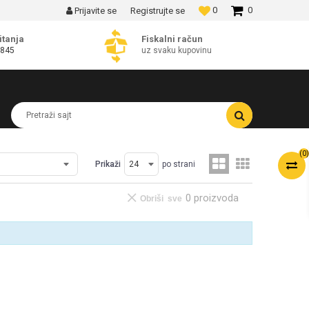
0
0
Prijavite se
Registrujte se
MOGUĆNOST BESPLATNE ISPORUKE!
itanja
Fiskalni račun
 845
uz svaku kupovinu
Pretraži sajt
(
0
)
Prikaži
po strani
0 proizvoda
Obriši sve