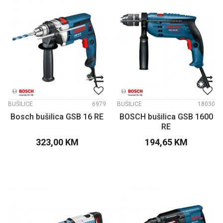
BUŠILICE
6979
BUŠILICE
18030
Bosch bušilica GSB 16 RE
BOSCH bušilica GSB 1600
RE
323,00
KM
194,65
KM