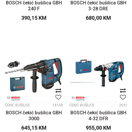
BOSCH čekić bušilica GBH
BOSCH čekić bušilica GBH
240 F
3-28 DRE
390,15
KM
680,00
KM
ČEKIĆ BUŠILICE
16158
ČEKIĆ BUŠILICE
2631
BOSCH čekić bušilica GBH
BOSCH čekić bušilica GBH
3000
4-32 DFR
645,15
KM
955,00
KM