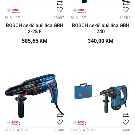
BUŠILICE
23007
BUŠILICE
11954
BOSCH čekić bušilica GBH
BOSCH čekić bušilica GBH
2-28 F
240
585,65
KM
340,00
KM
ČEKIĆ BUŠILICE
21608
ČEKIĆ BUŠILICE
9660