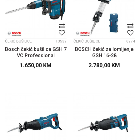
ČEKIĆ BUŠILICE
13539
ČEKIĆ BUŠILICE
6974
Bosch čekić bušilica GSH 7
BOSCH čekić za lomljenje
VC Professional
GSH 16-28
1.650,00
KM
2.780,00
KM