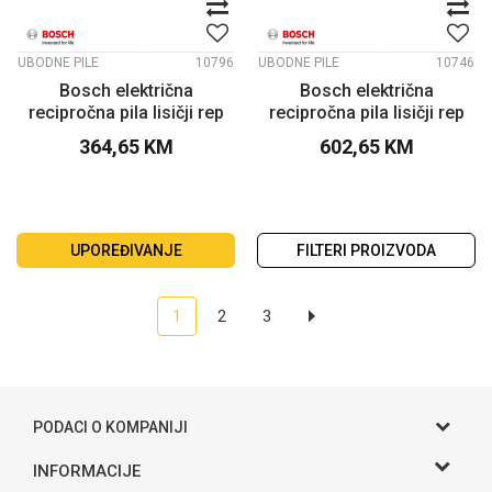
UBODNE PILE
10796
UBODNE PILE
10746
Bosch električna
Bosch električna
recipročna pila lisičji rep
recipročna pila lisičji rep
GSA 1100 E
GSA 1300 PCE
364,65
KM
602,65
KM
UPOREĐIVANJE
FILTERI PROIZVODA
1
2
3
PODACI O KOMPANIJI
Gama S doo
INFORMACIJE