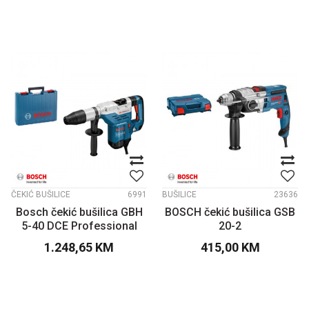
ČEKIĆ BUŠILICE
6991
BUŠILICE
23636
Bosch čekić bušilica GBH
BOSCH čekić bušilica GSB
5-40 DCE Professional
20-2
1.248,65
KM
415,00
KM