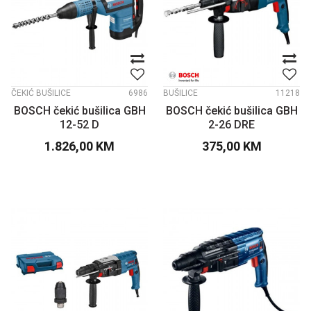
ČEKIĆ BUŠILICE
6986
BUŠILICE
11218
BOSCH čekić bušilica GBH
BOSCH čekić bušilica GBH
12-52 D
2-26 DRE
1.826,00
KM
375,00
KM