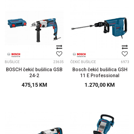
BUŠILICE
23635
ČEKIĆ BUŠILICE
6973
BOSCH čekić bušilica GSB
Bosch čekić bušilica GSH
24-2
11 E Professional
475,15
KM
1.270,00
KM