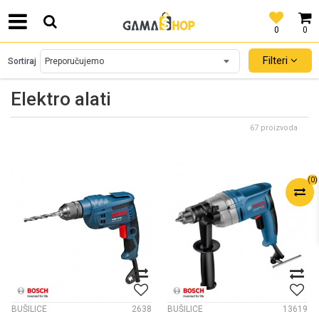
0
0
SIGURNO PLAĆANJE PLATNIM KARTICAMA!
Filteri
Sortiraj
Elektro alati
67 proizvoda
(
0
)
BUŠILICE
2638
BUŠILICE
13619