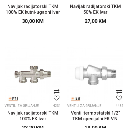
Navijak radijatorski TKM
Navijak radijatorski TKM
100% EK kutni-ugaoni Ivar
50% EK Ivar
30,00
KM
27,00
KM
VENTILI ZA GRIJANJE
4231
VENTILI ZA GRIJANJE
4485
Navijak radijatorski TKM
Ventil termostatski 1/2”
100% EK Ivar
TKM specijalni EK V.N.
IVAR
23,20
KM
19,00
KM