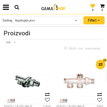
0
0
SIGURNO PLAĆANJE PLATNIM KARTICAMA!
Filteri
Sortiraj
Proizvodi
ivar
Obriši sve
6 proizvoda
(
0
)
VENTILI ZA GRIJANJE
11826
VENTILI ZA GRIJANJE
3993