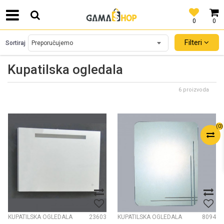
0
0
SIGURNO PLAĆANJE PLATNIM KARTICAMA!
Filteri
Sortiraj
Kupatilska ogledala
6 proizvoda
(
0
)
KUPATILSKA OGLEDALA
23603
KUPATILSKA OGLEDALA
8094