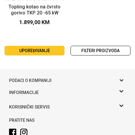
Topling kotao na čvrsto
gorivo TKP 20 -65 kW
1.899,00
KM
UPOREĐIVANJE
FILTERI PROIZVODA
PODACI O KOMPANIJI
Gama S doo
INFORMACIJE
O nama
Adresa
KORISNIČKI SERVIS
Hase bb, Bijeljina
Kontakt
Uslovi korišćenja i prodaje
Telefon:
PRATITE NAS
Politika privatnosti
065 146 845
Kako kupiti