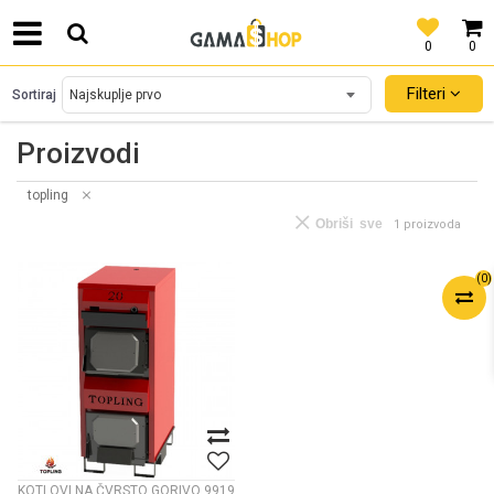
0
0
SIGURNO PLAĆANJE PLATNIM KARTICAMA!
Filteri
Sortiraj
Proizvodi
topling
Obriši sve
1 proizvoda
(
0
)
KOTLOVI NA ČVRSTO GORIVO
9919