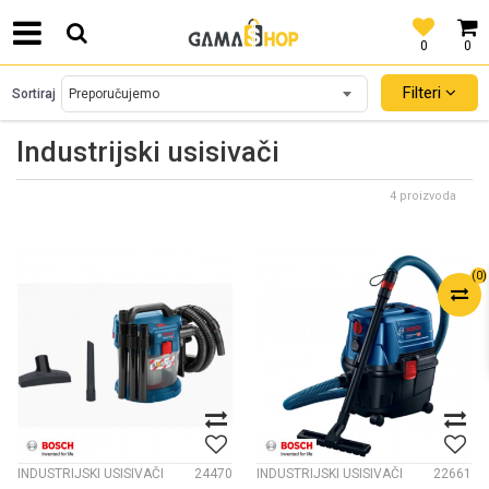
0
0
SIGURNO PLAĆANJE PLATNIM KARTICAMA!
Filteri
Sortiraj
Industrijski usisivači
4 proizvoda
(
0
)
INDUSTRIJSKI USISIVAČI
24470
INDUSTRIJSKI USISIVAČI
22661