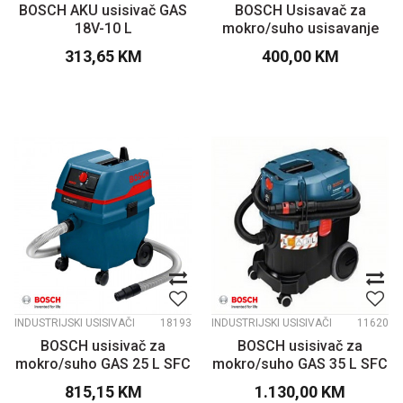
BOSCH AKU usisivač GAS
BOSCH Usisavač za
18V-10 L
mokro/suho usisavanje
GAS 15 PS
313,65
KM
400,00
KM
INDUSTRIJSKI USISIVAČI
18193
INDUSTRIJSKI USISIVAČI
11620
BOSCH usisivač za
BOSCH usisivač za
mokro/suho GAS 25 L SFC
mokro/suho GAS 35 L SFC
Professional
Professional
815,15
KM
1.130,00
KM