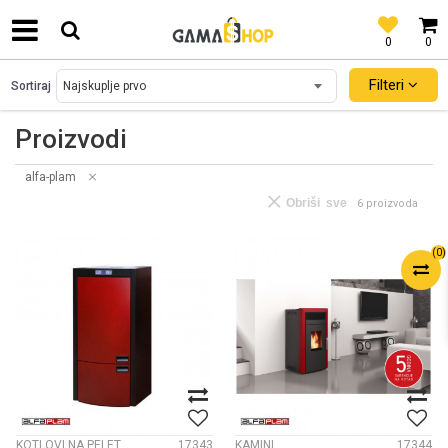
0
0
SIGURNO PLAĆANJE PLATNIM KARTICAMA!
Filteri
Sortiraj
Proizvodi
alfa-plam
Obriši sve
6 proizvoda
(
0
)
KOTLOVI NA PELET
17343
KAMINI
17344