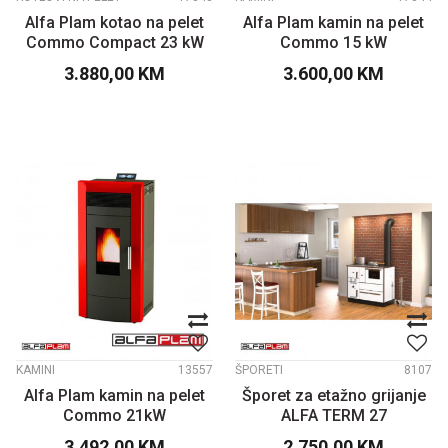
Alfa Plam kotao na pelet
Alfa Plam kamin na pelet
Commo Compact 23 kW
Commo 15 kW
3.880,00
KM
3.600,00
KM
KAMINI
13557
ŠPORETI
8107
Alfa Plam kamin na pelet
Šporet za etažno grijanje
Commo 21kW
ALFA TERM 27
3.492,00
KM
2.750,00
KM