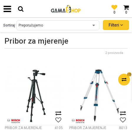
0
0
SIGURNO PLAĆANJE PLATNIM KARTICAMA!
Filteri
Sortiraj
Pribor za mjerenje
2 proizvoda
(
0
)
PRIBOR ZA MJERENJE
4105
PRIBOR ZA MJERENJE
8013