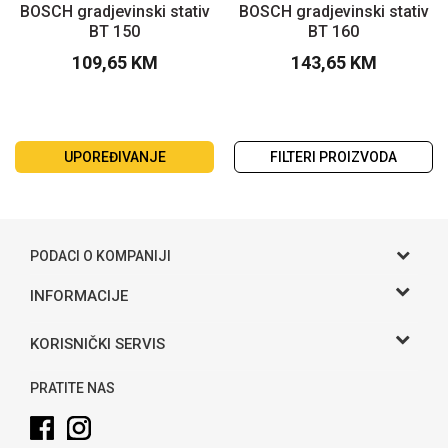
BOSCH gradjevinski stativ
BOSCH gradjevinski stativ
BT 150
BT 160
109,65
KM
143,65
KM
UPOREĐIVANJE
FILTERI PROIZVODA
PODACI O KOMPANIJI
Gama S doo
INFORMACIJE
O nama
Adresa
KORISNIČKI SERVIS
Hase bb, Bijeljina
Kontakt
Uslovi korišćenja i prodaje
Telefon:
PRATITE NAS
Politika privatnosti
065 146 845
Kako kupiti
Email: