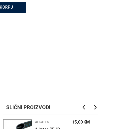
Za više informacija, pomoć
 KORPU
i porudžbine
065 146 845
Radno vrijeme
08 - 16h svaki dan osim
nedelje
Pišite nam
info@gamasbn.net
SLIČNI PROIZVODI
15,00
KM
ALKATEN