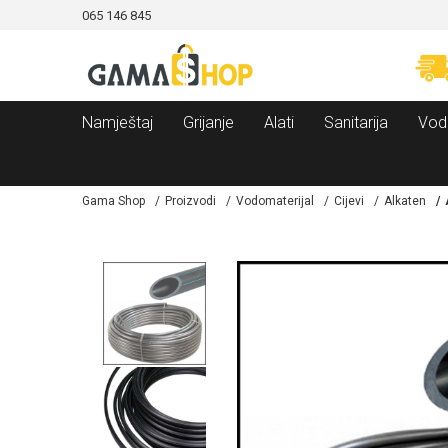
065 146 845
CAMA!
MOGUĆNOST BESPLATNE ISPORUKE!
Namještaj
Grijanje
Alati
Sanitarija
Vod
Gama Shop
Proizvodi
Vodomaterijal
Cijevi
Alkaten