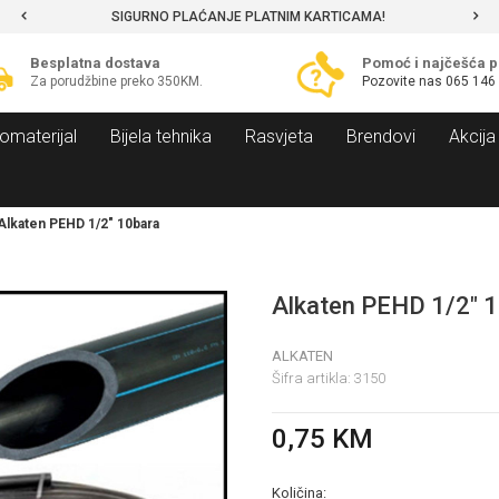
SIGURNO PLAĆANJE PLATNIM KARTICAMA!
Besplatna dostava
Pomoć i najčešća p
Za porudžbine preko 350KM.
Pozovite nas
065 146
omaterijal
Bijela tehnika
Rasvjeta
Brendovi
Akcija
Alkaten PEHD 1/2" 10bara
Alkaten PEHD 1/2" 
ALKATEN
Šifra artikla:
3150
0,75
KM
Količina: