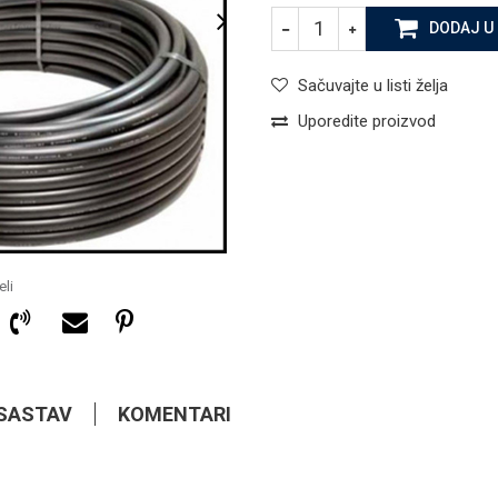
DODAJ U
Sačuvajte u listi želja
Uporedite proizvod
li
SASTAV
KOMENTARI
1,45
KM
ALKATEN