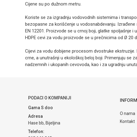
Cijene su po dužnom metru.
Koriste se za izgradnju vodovodnih sistemima i transpor
bezopasne za korišćenje u vodosnabdevanju. Izrađene s
EN 12201. Proizvode se u crnoj boji, glatke spoljašnje i 
HDPE cevi za vodu proizvode se u prečnicima od Ø 20 d
Cijevi za vodu dobijene procesom dvostruke ekstruzije. Sp
crne, a unutrašnji u ekološkoj beloj boji. Primenjuju se 
nadzemnih i ukopanih cevovoda, kao i za ugradnju unutar
Ime/Nadimak
Poruka
PODACI O KOMPANIJI
INFORM
Gama S doo
O nama
Adresa
Kontakt
Hase bb, Bijeljina
Telefon: