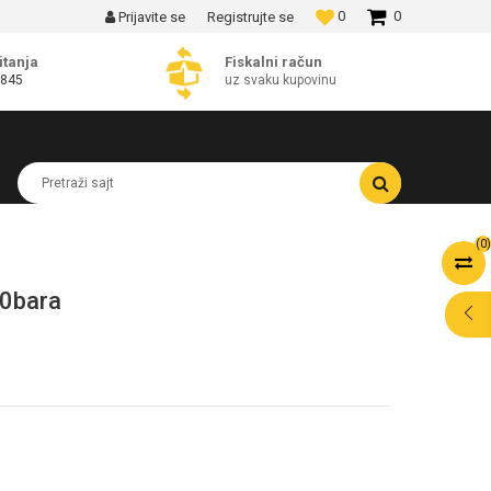
0
0
Prijavite se
Registrujte se
MOGUĆNOST BESPLATNE ISPORUKE!
itanja
Fiskalni račun
 845
uz svaku kupovinu
Pretraži sajt
(
0
)
10bara
POMOĆ PRI
KUPOVINI