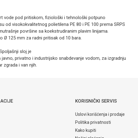
Alkaten PEHD
1" 10bara
t vode pod pritiskom, fiziološki i tehnološki potpuno
u od visokokvalitetnog polietilena PE 80 i PE 100 prema SRPS
0,90
KM
unutrašnje površine sa koekstrudiranim plavim linijama.
ALKATEN
o Ø 125 mm za radni pritisak od 10 bara.
Alkaten PEHD
3/4" 10bara
oljašnji sloj je
za javno, privatno i industrijsko snabdevanje vodom, za izgradnju
 zgrada i van njih.
Email
ACIJE
KORISNIČKI SERVIS
Uslovi korišćenja i prodaje
Politika privatnosti
Kako kupiti