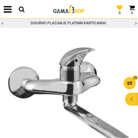
0
0
SIGURNO PLAĆANJE PLATNIM KARTICAMA!
(
0
)
POMOĆ PRI
KUPOVINI