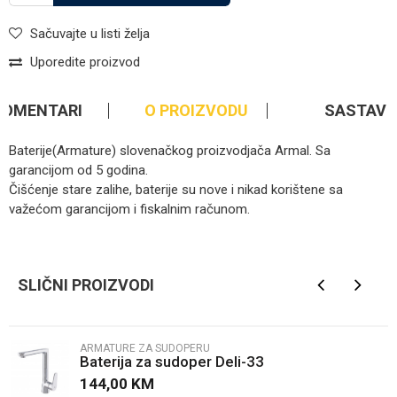
Sačuvajte u listi želja
Uporedite proizvod
KOMENTARI
O PROIZVODU
SASTAV
Baterije(Armature) slovenačkog proizvodjača Armal. Sa
garancijom od 5 godina.
Čišćenje stare zalihe, baterije su nove i nikad korištene sa
važećom garancijom i fiskalnim računom.
Kategorija
Armature za sudoperu
Ime/Nadimak
Brendovi
Armal
SLIČNI PROIZVODI
Email
ARMATURE ZA SUDOPERU
Baterija za sudoper Deli-33
Poruka
144,00
KM