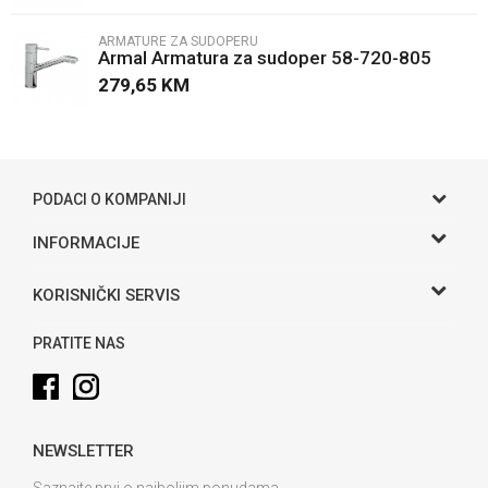
ARMATURE ZA SUDOPERU
Armal Armatura za sudoper 58-720-805
279,65
KM
POŠALJI
PODACI O KOMPANIJI
Gama S doo
INFORMACIJE
O nama
Adresa
KORISNIČKI SERVIS
Hase bb, Bijeljina
Kontakt
Uslovi korišćenja i prodaje
Telefon:
PRATITE NAS
Politika privatnosti
065 146 845
Kako kupiti
Email:
info@gamasbn.net
Načini plaćanja
NEWSLETTER
Plaćanje karticama
Račun
Unicredit Bank A.D. Banja Luka
Isporuka