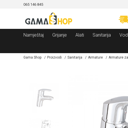
065 146 845
CAMA!
MOGUĆNOST BESPLATNE ISPORUKE!
Namještaj
Grijanje
Alati
Sanitarija
Vod
Gama Shop
Proizvodi
Sanitarija
Armature
Armature za