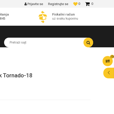
0
0
Prijavite se
Registrujte se
MOGUĆNOST BESPLATNE ISPORUKE!
itanja
Fiskalni račun
 845
uz svaku kupovinu
Pretraži sajt
(
0
)
ik Tornado-18
POMOĆ PRI
KUPOVINI