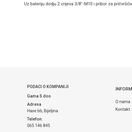
Uz bateriju dodju 2 crijeva 3/8"-M10 i pribor za pričvršćiv
Kategorija
Armature za um
Ime/Nadimak
Brendovi
Rubineta
Poruka
POŠALJI
PODACI O KOMPANIJI
INFORM
Gama S doo
O nama
Adresa
Kontakt
Hase bb, Bijeljina
Telefon:
065 146 845