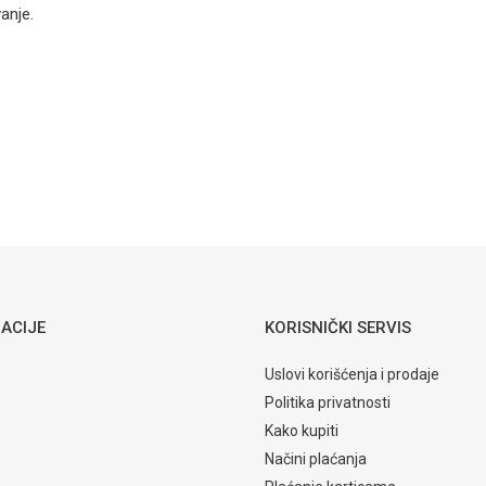
Baterija za
anje.
umivaonik
Elma-18
ivaonik
Email
160,65
KM
ARMATURE ZA UMIVAONIK
Armal
Armatura za
umivaonik
58-3910-090
ACIJE
KORISNIČKI SERVIS
Uslovi korišćenja i prodaje
Politika privatnosti
Kako kupiti
Načini plaćanja