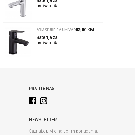
Baterija za
umivaonik
Deli-18-D
83,00
KM
ARMATURE ZA UMIVAONIK
Baterija za
umivaonik
Uno-18 (BK2)
PRATITE NAS
NEWSLETTER
Saznajte prvi o najboljim ponudama.