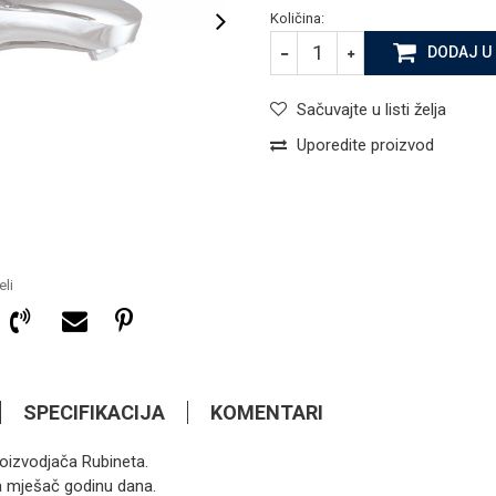
Količina:
DODAJ U
Sačuvajte u listi želja
Uporedite proizvod
li
SPECIFIKACIJA
KOMENTARI
oizvodjača Rubineta.
112,00
KM
ARMATURE ZA UMIVAONIK
 na mješač godinu dana.