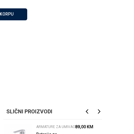
Za više informacija, pomoć
i porudžbine
 KORPU
065 146 845
Radno vrijeme
08 - 16h svaki dan osim
nedelje
Pišite nam
info@gamasbn.net
SLIČNI PROIZVODI
89,00
KM
ARMATURE ZA UMIVAONIK