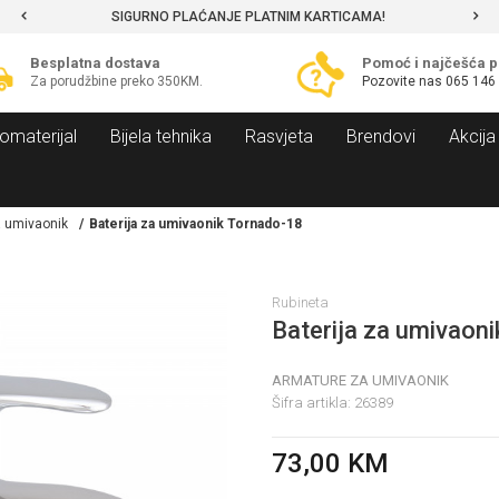
SIGURNO PLAĆANJE PLATNIM KARTICAMA!
Besplatna dostava
Pomoć i najčešća p
Za porudžbine preko 350KM.
Pozovite nas
065 146
omaterijal
Bijela tehnika
Rasvjeta
Brendovi
Akcija
 umivaonik
Baterija za umivaonik Tornado-18
Rubineta
Baterija za umivaon
ARMATURE ZA UMIVAONIK
Šifra artikla:
26389
73,00
KM