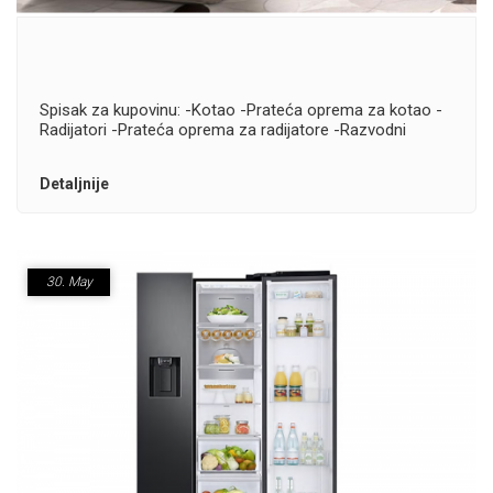
Spisak za kupovinu: -Kotao -Prateća oprema za kotao -
Radijatori -Prateća oprema za radijatore -Razvodni
materijal
Detaljnije
30.
May