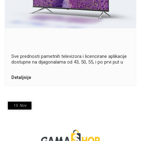
Sve prednosti pametnih televizora i licencirane aplikacije
dostupne na dijagonalama od 43, 50, 55, i po prvi put u
Tesla asortimanu - 65 inča
Detaljnije
15.
Nov