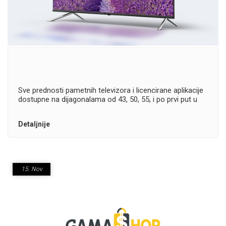
Sve prednosti pametnih televizora i licencirane aplikacije
dostupne na dijagonalama od 43, 50, 55, i po prvi put u
Tesla asortimanu - 65 inča
Detaljnije
15.
Nov