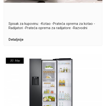
Spisak za kupovinu: -Kotao -Prateća oprema za kotao -
Radijatori -Prateća oprema za radijatore -Razvodni
materijal
Detaljnije
30.
May