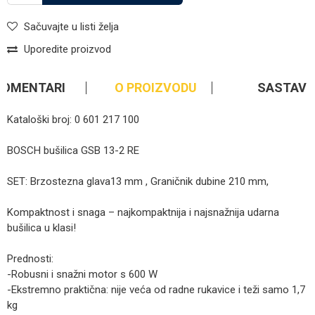
Sačuvajte u listi želja
Uporedite proizvod
KOMENTARI
O PROIZVODU
SASTAV
Kataloški broj: 0 601 217 100
BOSCH bušilica GSB 13-2 RE
SET: Brzostezna glava13 mm , Graničnik dubine 210 mm,
Kompaktnost i snaga – najkompaktnija i najsnažnija udarna
bušilica u klasi!
Prednosti:
-Robusni i snažni motor s 600 W
-Ekstremno praktična: nije veća od radne rukavice i teži samo 1,7
kg