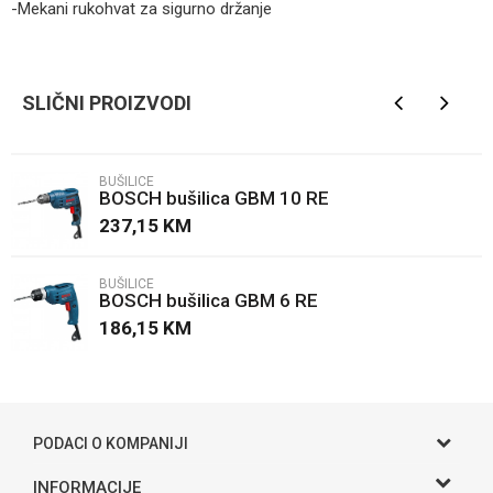
-Mekani rukohvat za sigurno držanje
Kategorija
Bušilice
Ime/Nadimak
Brendovi
BOSCH
SLIČNI PROIZVODI
Email
BUŠILICE
BOSCH bušilica GBM 10 RE
Poruka
237,15
KM
BUŠILICE
BOSCH bušilica GBM 6 RE
186,15
KM
POŠALJI
PODACI O KOMPANIJI
Gama S doo
INFORMACIJE