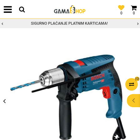
0
0
SIGURNO PLAĆANJE PLATNIM KARTICAMA!
(
0
)
POMOĆ PRI
KUPOVINI