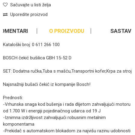
Sačuvajte u listi želja
Uporedite proizvod
KOMENTARI
O PROIZVODU
SASTAV
Kataloški broj: 0 611 266 100
BOSCH čekić bušilica GBH 15-52 D
SET: Dodatna ručka,Tuba s mašću,Transportni kofer,Krpa za stroj
Najsnažniji bušaći čekić iz kompanije Bosch!
Prednosti:
-Vrhunska snaga kod bušenja i rada dlijetom zahvaljujući motoru
od 1.700 W i energiji pojedinačnog udarca od 19 J
-Iznimna izdržljivost zahvaljujući robusnim metalnim
komponentama
-Prekidač s automatskom blokadom za najvišu razinu udobnosti