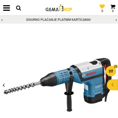
0
0
SIGURNO PLAĆANJE PLATNIM KARTICAMA!
(
0
)
POMOĆ PRI
KUPOVINI