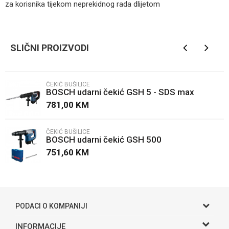
za korisnika tijekom neprekidnog rada dlijetom
Ime/Nadimak
SLIČNI PROIZVODI
Email
ČEKIĆ BUŠILICE
BOSCH udarni čekić GSH 5 - SDS max
Poruka
781,00
KM
ČEKIĆ BUŠILICE
BOSCH udarni čekić GSH 500
751,60
KM
POŠALJI
PODACI O KOMPANIJI
Gama S doo
INFORMACIJE