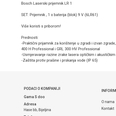
Bosch Laserski prijemnik LR 1
SET: Prijemnik , 1 x baterija (blok) 9 V (6LR61)
Više koristi s priborom!
Prednosti:
-Praktični prijamnik za korištenje u zgradi i izvan zgr
400 H Professional i GRL 300 HV Professional
-Usmjeravanje razine zrake lasera optičkim i akustički
-Zaštita protiv prašine i prskanja vode (IP 65)
Kategorija
Ime/Nadimak
Brendovi
Poruka
PODACI O KOMPANIJI
INFORM
Gama S doo
O nama
Adresa
Kontakt
Hase bb, Bijeljina