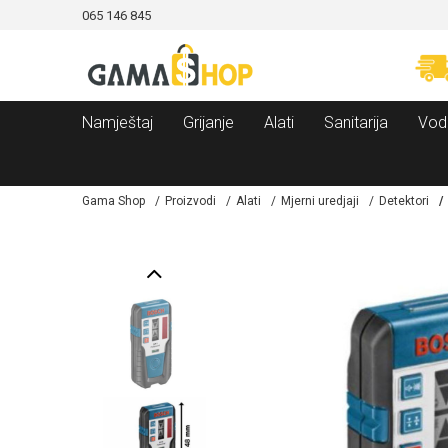
065 146 845
CAMA!
MOGUĆNOST BESPLATNE ISPORUKE!
Namještaj
Grijanje
Alati
Sanitarija
Vod
Gama Shop
Proizvodi
Alati
Mjerni uredjaji
Detektori