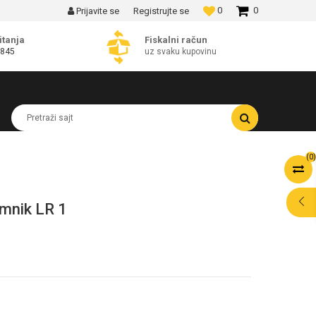
0
0
Prijavite se
Registrujte se
MOGUĆNOST BESPLATNE ISPORUKE!
itanja
Fiskalni račun
 845
uz svaku kupovinu
Pretraži sajt
(
0
)
emnik LR 1
POMOĆ PRI
KUPOVINI