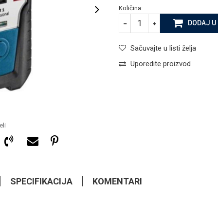
Količina:
DODAJ U
Sačuvajte u listi želja
Uporedite proizvod
li
SPECIFIKACIJA
KOMENTARI
313,65
KM
DETEKTORI