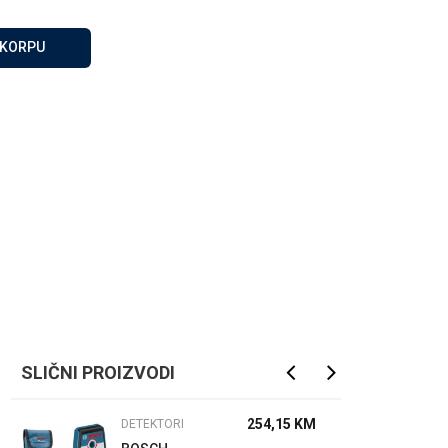
Za više informacija, pomoć
i porudžbine
 KORPU
065 146 845
Radno vrijeme
08 - 16h svaki dan osim
nedelje
Pišite nam
info@gamasbn.net
SLIČNI PROIZVODI
254,15
KM
DETEKTORI