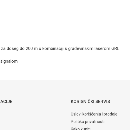
BOSCH
laserski
prijemnik LR
2
ade, za doseg do 200 m u kombinaciji s građevinskim laserom GRL
m signalom
Detektori
Email
BOSCH
ACIJE
KORISNIČKI SERVIS
Uslovi korišćenja i prodaje
Politika privatnosti
Kako kupiti