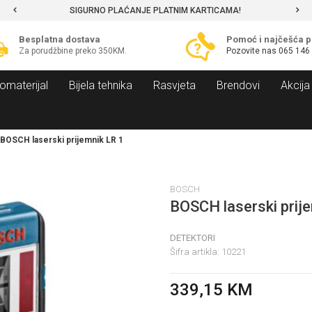
SIGURNO PLAĆANJE PLATNIM KARTICAMA!
Besplatna dostava
Pomoć i najčešća p
Za porudžbine preko 350KM.
Pozovite nas
065 146
omaterijal
Bijela tehnika
Rasvjeta
Brendovi
Akcija
BOSCH laserski prijemnik LR 1
BOSCH
BOSCH laserski prij
DETEKTORI
Šifra artikla:
10221
339,15
KM