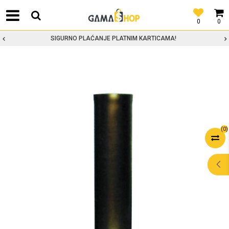
0
0
SIGURNO PLAĆANJE PLATNIM KARTICAMA!
(
0
)
POMOĆ PRI
KUPOVINI