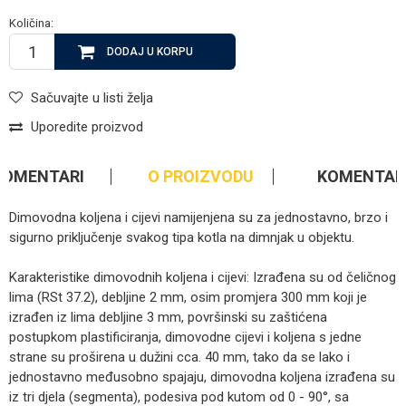
Količina:
DODAJ U KORPU
Sačuvajte u listi želja
Uporedite proizvod
KOMENTARI
O PROIZVODU
KOMENTAR
Dimovodna koljena i cijevi namijenjena su za jednostavno, brzo i
sigurno priključenje svakog tipa kotla na dimnjak u objektu.
Karakteristike dimovodnih koljena i cijevi: Izrađena su od čeličnog
lima (RSt 37.2), debljine 2 mm, osim promjera 300 mm koji je
izrađen iz lima debljine 3 mm, površinski su zaštićena
postupkom plastificiranja, dimovodne cijevi i koljena s jedne
strane su proširena u dužini cca. 40 mm, tako da se lako i
jednostavno međusobno spajaju, dimovodna koljena izrađena su
iz tri djela (segmenta), podesiva pod kutom od 0 - 90°, sa