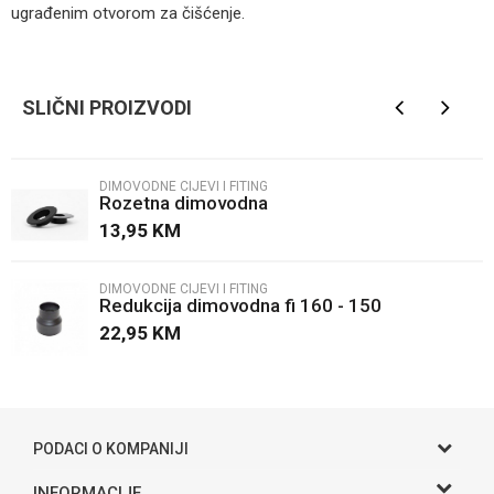
ugrađenim otvorom za čišćenje.
Ime/Nadimak
SLIČNI PROIZVODI
Email
DIMOVODNE CIJEVI I FITING
Rozetna dimovodna
Poruka
13,95
KM
DIMOVODNE CIJEVI I FITING
Redukcija dimovodna fi 160 - 150
22,95
KM
POŠALJI
PODACI O KOMPANIJI
Gama S doo
INFORMACIJE