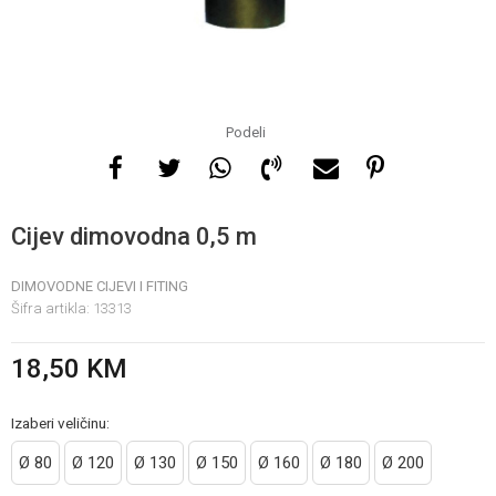
Za više informacija, pomoć
i porudžbine
065 146 845
Podeli
Radno vrijeme
08 - 16h svaki dan osim
Cijev dimovodna 0,5 m
nedelje
DIMOVODNE CIJEVI I FITING
Šifra artikla:
13313
Pišite nam
info@gamasbn.net
18,50
KM
Izaberi veličinu:
Ø 80
Ø 120
Ø 130
Ø 150
Ø 160
Ø 180
Ø 200