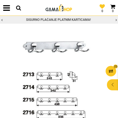
0
0
SIGURNO PLAĆANJE PLATNIM KARTICAMA!
(
0
)
POMOĆ PRI
KUPOVINI