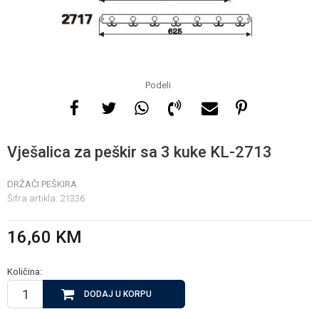
Za više informacija, pomoć
i porudžbine
065 146 845
Podeli
Radno vrijeme
08 - 16h svaki dan osim
Vješalica za peškir sa 3 kuke KL-2713
nedelje
DRŽAČI PEŠKIRA
Šifra artikla:
21336
Pišite nam
info@gamasbn.net
16,60
KM
Količina:
DODAJ U KORPU