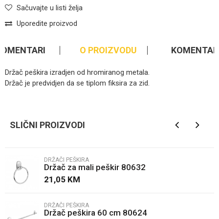
Sačuvajte u listi želja
Uporedite proizvod
KOMENTARI
O PROIZVODU
KOMENTAR
Držač peškira izradjen od hromiranog metala.
Držač je predvidjen da se tiplom fiksira za zid.
Ime/Nadimak
SLIČNI PROIZVODI
Email
DRŽAČI PEŠKIRA
Držač za mali peškir 80632
Poruka
21,05
KM
DRŽAČI PEŠKIRA
Držač peškira 60 cm 80624