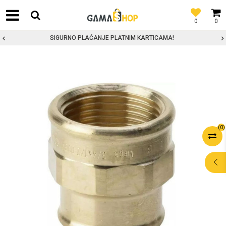
0
0
SIGURNO PLAĆANJE PLATNIM KARTICAMA!
(
0
)
POMOĆ PRI
KUPOVINI