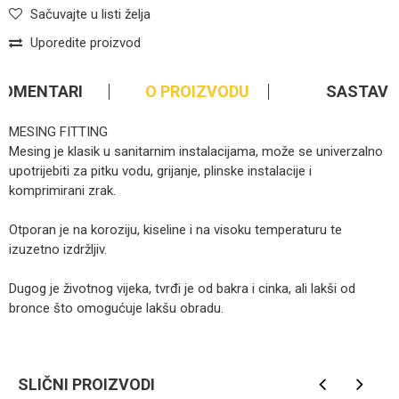
Sačuvajte u listi želja
Uporedite proizvod
KOMENTARI
O PROIZVODU
SASTAV
MESING FITTING
Mesing je klasik u sanitarnim instalacijama, može se univerzalno
upotrijebiti za pitku vodu, grijanje, plinske instalacije i
komprimirani zrak.
Otporan je na koroziju, kiseline i na visoku temperaturu te
izuzetno izdržljiv.
Dugog je životnog vijeka, tvrđi je od bakra i cinka, ali lakši od
bronce što omogućuje lakšu obradu.
Ime/Nadimak
SLIČNI PROIZVODI