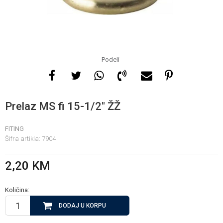
Za više informacija, pomoć
i porudžbine
065 146 845
Podeli
Radno vrijeme
08 - 16h svaki dan osim
Prelaz MS fi 15-1/2" ŽŽ
nedelje
FITING
Šifra artikla:
7904
Pišite nam
info@gamasbn.net
2,20
KM
Količina:
DODAJ U KORPU