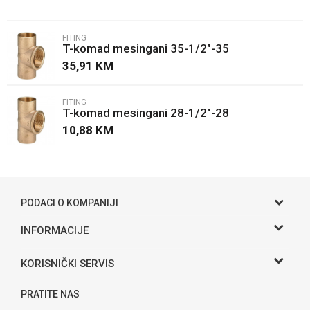
Email
FITING
T-komad mesingani 35-1/2"-35
Poruka
35,91
KM
FITING
T-komad mesingani 28-1/2"-28
10,88
KM
POŠALJI
PODACI O KOMPANIJI
Gama S doo
INFORMACIJE
O nama
Adresa
KORISNIČKI SERVIS
Hase bb, Bijeljina
Kontakt
Uslovi korišćenja i prodaje
Telefon:
PRATITE NAS
Politika privatnosti
065 146 845