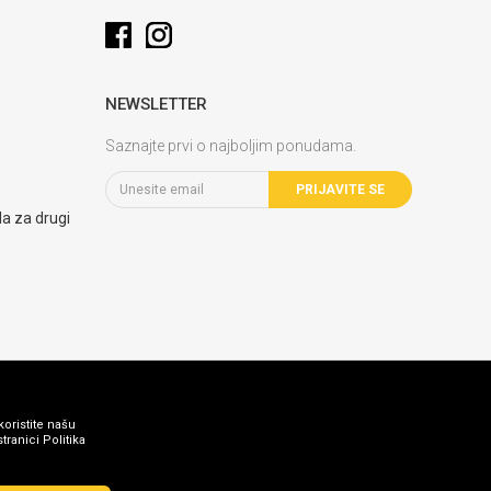
NEWSLETTER
Saznajte prvi o najboljim ponudama.
PRIJAVITE SE
la za drugi
koristite našu
ranici Politika