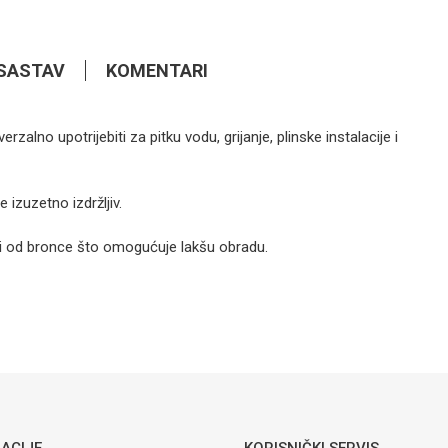
SASTAV
KOMENTARI
4,90
KM
FITING
zalno upotrijebiti za pitku vodu, grijanje, plinske instalacije i
Prelaz MS fi
22-1" MŽ
 izuzetno izdržljiv.
4,90
KM
lakši od bronce što omogućuje lakšu obradu.
FITING
Prelaz MS fi
Email
22-1" ŽŽ
ACIJE
KORISNIČKI SERVIS