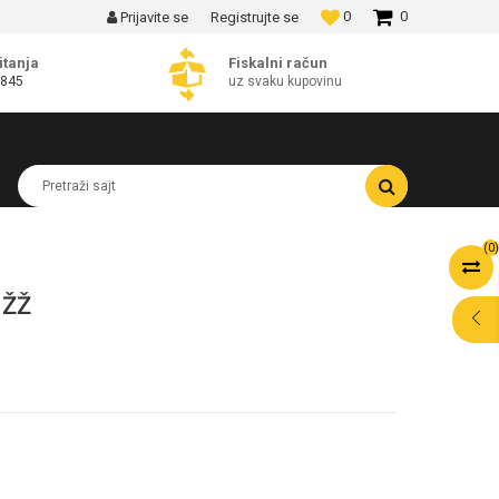
0
0
Prijavite se
Registrujte se
MOGUĆNOST BESPLATNE ISPORUKE!
itanja
Fiskalni račun
 845
uz svaku kupovinu
Pretraži sajt
(
0
)
 ŽŽ
POMOĆ PRI
KUPOVINI