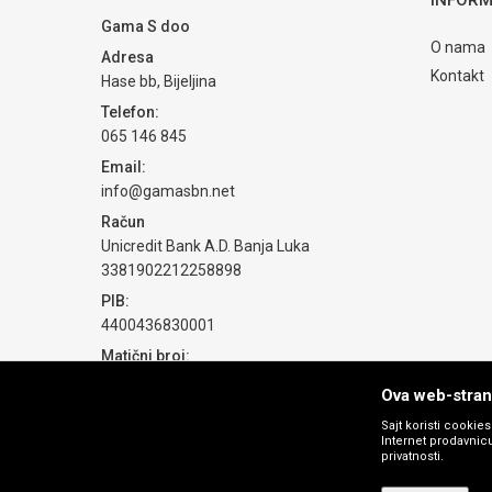
Gama S doo
O nama
Adresa
POŠALJI
Kontakt
Hase bb, Bijeljina
Telefon:
065 146 845
Email:
info@gamasbn.net
Račun
Unicredit Bank A.D. Banja Luka
3381902212258898
PIB:
4400436830001
Matični broj:
1774069
Ova web-strani
Sajt koristi cookie
Internet prodavnicu
privatnosti.