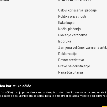
Uslovi korišćenja i prodaje
Politika privatnosti
Kako kupiti
Načini plaćanja
Plaćanje karticama
Isporuka
Zamjena veličine i zamjena artik
Reklamacije
Povrat sredstava
Pravo na odustajanje
Najčešća pitanja
ca koristi kolačiće
s (kolačiće) u cilju poboljšanja korisničkog iskustva. Ukoliko nastavite da pregledate i 
 slažete se sa upotrebom kolačića. Detalje o upotrebi kolačića možete pogledati na st