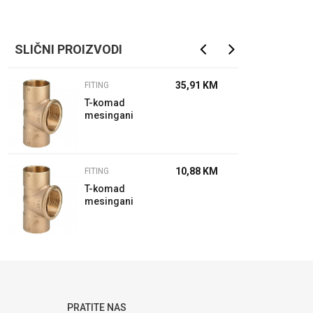
SLIČNI PROIZVODI
35,91
KM
FITING
T-komad
mesingani
35-1/2"-35
10,88
KM
FITING
T-komad
mesingani
28-1/2"-28
PRATITE NAS