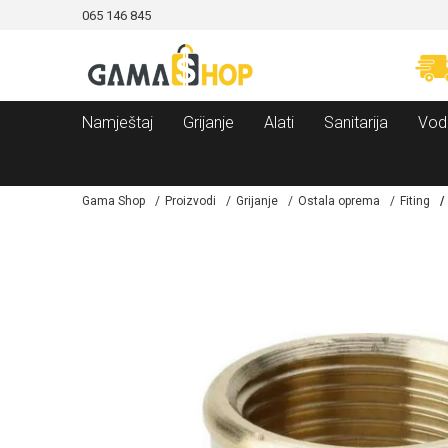
065 146 845
CAMA!
MOGUĆNOST BESPLATNE ISPORUKE!
Namještaj
Grijanje
Alati
Sanitarija
Vod
Gama Shop
Proizvodi
Grijanje
Ostala oprema
Fiting