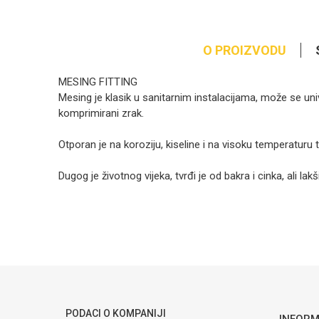
O PROIZVODU
MESING FITTING
Mesing je klasik u sanitarnim instalacijama, može se univer
komprimirani zrak.
Otporan je na koroziju, kiseline i na visoku temperaturu te
Dugog je životnog vijeka, tvrđi je od bakra i cinka, ali 
Ime/Nadimak
Poruka
PODACI O KOMPANIJI
INFORM