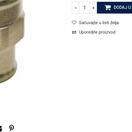
DODAJ U
Sačuvajte u listi želja
Uporedite proizvod