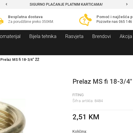
SIGURNO PLAĆANJE PLATNIM KARTICAMA!
Besplatna dostava
Pomoć i najčešća p
Za porudžbine preko 350KM.
Pozovite nas
065 146
omaterijal
Bijela tehnika
Rasvjeta
Brendovi
Akcija
Prelaz MS fi 18-3/4" ŽŽ
Prelaz MS fi 18-3/4"
FITING
Šifra artikla:
8484
2,51
KM
Količina: