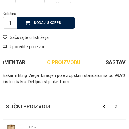
Količina:
DODAJ U KORPU
Sačuvajte u listi želja
Uporedite proizvod
KOMENTARI
O PROIZVODU
SASTAV
Bakarni fiting Viega. Izradjen po evropskim standardima od 99,9%
čistog bakra. Debljina stijenke 1mm.
Kategorija
Fiting
Ime/Nadimak
Brendovi
Viega
SLIČNI PROIZVODI
Email
FITING