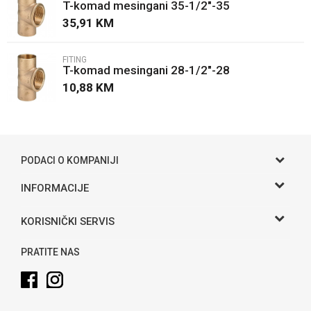
T-komad mesingani 35-1/2"-35
Poruka
35,91
KM
FITING
T-komad mesingani 28-1/2"-28
10,88
KM
POŠALJI
PODACI O KOMPANIJI
Gama S doo
INFORMACIJE
O nama
Adresa
KORISNIČKI SERVIS
Hase bb, Bijeljina
Kontakt
Uslovi korišćenja i prodaje
Telefon:
PRATITE NAS
Politika privatnosti
065 146 845
Kako kupiti
Email:
info@gamasbn.net
Načini plaćanja