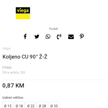
Za više informacija, pomoć
i porudžbine
065 146 845
Podeli
Radno vrijeme
Viega
08 - 16h svaki dan osim
nedelje
Koljeno CU 90° Ž-Ž
FITING
Pišite nam
Šifra artikla:
233
info@gamasbn.net
0,87
KM
Izaberi veličinu:
Ø 15
Ø 18
Ø 22
Ø 28
Ø 35