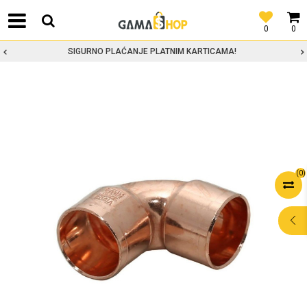
0
0
SIGURNO PLAĆANJE PLATNIM KARTICAMA!
(
0
)
POMOĆ PRI
KUPOVINI