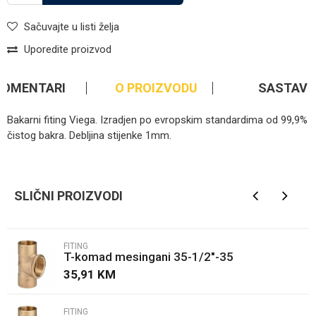
Sačuvajte u listi želja
Uporedite proizvod
KOMENTARI
O PROIZVODU
SASTAV
Bakarni fiting Viega. Izradjen po evropskim standardima od 99,9%
čistog bakra. Debljina stijenke 1mm.
Kategorija
Fiting
Ime/Nadimak
Brendovi
Viega
SLIČNI PROIZVODI
Email
FITING
T-komad mesingani 35-1/2"-35
Poruka
35,91
KM
FITING