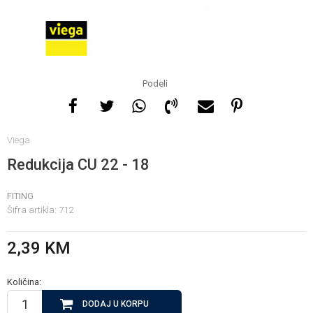
Za više informacija, pomoć
i porudžbine
065 146 845
Podeli
Radno vrijeme
Viega
08 - 16h svaki dan osim
nedelje
Redukcija CU 22 - 18
FITING
Pišite nam
Šifra artikla:
712
info@gamasbn.net
2,39
KM
Količina:
DODAJ U KORPU