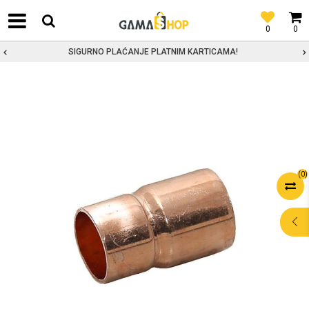
0
0
SIGURNO PLAĆANJE PLATNIM KARTICAMA!
(
0
)
POMOĆ PRI
KUPOVINI