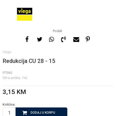
Za više informacija, pomoć
i porudžbine
065 146 845
Podeli
Radno vrijeme
Viega
08 - 16h svaki dan osim
nedelje
Redukcija CU 28 - 15
FITING
Pišite nam
Šifra artikla:
742
info@gamasbn.net
3,15
KM
Količina:
DODAJ U KORPU