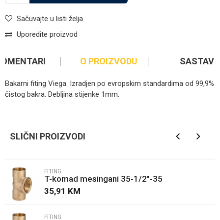
Sačuvajte u listi želja
Uporedite proizvod
KOMENTARI
O PROIZVODU
SASTAV
Bakarni fiting Viega. Izradjen po evropskim standardima od 99,9%
čistog bakra. Debljina stijenke 1mm.
Kategorija
Fiting
Ime/Nadimak
Brendovi
Viega
SLIČNI PROIZVODI
Email
FITING
T-komad mesingani 35-1/2"-35
Poruka
35,91
KM
FITING