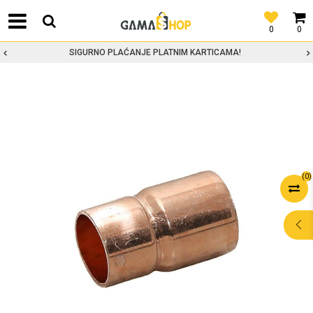
0
0
SIGURNO PLAĆANJE PLATNIM KARTICAMA!
(
0
)
POMOĆ PRI
KUPOVINI