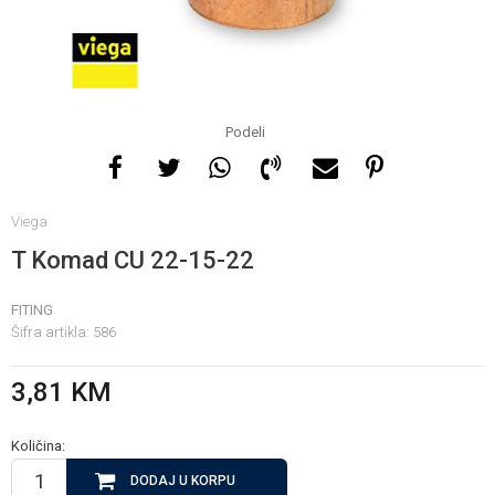
Za više informacija, pomoć
i porudžbine
065 146 845
Podeli
Radno vrijeme
Viega
08 - 16h svaki dan osim
nedelje
T Komad CU 22-15-22
FITING
Pišite nam
Šifra artikla:
586
info@gamasbn.net
3,81
KM
Količina:
DODAJ U KORPU