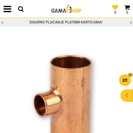
0
0
SIGURNO PLAĆANJE PLATNIM KARTICAMA!
(
0
)
POMOĆ PRI
KUPOVINI