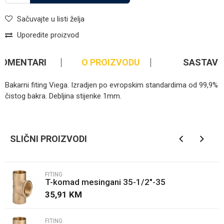
Sačuvajte u listi želja
Uporedite proizvod
KOMENTARI
O PROIZVODU
SASTAV
Bakarni fiting Viega. Izradjen po evropskim standardima od 99,9%
čistog bakra. Debljina stijenke 1mm.
Kategorija
Fiting
Ime/Nadimak
Brendovi
Viega
SLIČNI PROIZVODI
Email
FITING
T-komad mesingani 35-1/2"-35
Poruka
35,91
KM
FITING